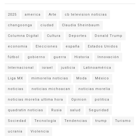
2025
america
Arte
cb television noticias
changoonga
ciudad
Claudia Sheinbaum
Columna Digital
Cultura
Deportes
Donald Trump
economia
Elecciones
españa
Estados Unidos
fútbol
gobierno
guerra
Historia
Innovación
Internacional
israel
justicia
Latinoamérica
Liga MX
mimorelia noticias
Moda
México
noticias
noticias michoacan
noticias morelia
noticias morelia ultima hora
Opinion
politica
quadratin noticias
Rusia
salud
Seguridad
Sociedad
Tecnología
Tendencias
trump
Turismo
ucrania
Violencia