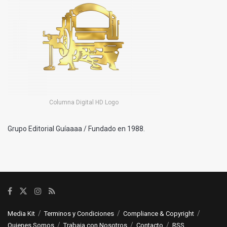
Columna Digital HD Logo
Grupo Editorial Guíaaaa / Fundado en 1988.
Media Kit
Terminos y Condiciones
Compliance & Copyright
Quienes Somos
Trabaja con Nosotros
Contacto
RSS