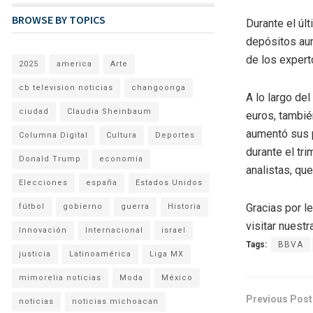
BROWSE BY TOPICS
Durante el úl
depósitos aum
de los expert
2025
america
Arte
cb television noticias
changoonga
A lo largo de
ciudad
Claudia Sheinbaum
euros, tambié
aumentó sus 
Columna Digital
Cultura
Deportes
durante el tr
Donald Trump
economia
analistas, que
Elecciones
españa
Estados Unidos
Gracias por l
fútbol
gobierno
guerra
Historia
visitar nuestra
Innovación
Internacional
israel
Tags:
BBVA
justicia
Latinoamérica
Liga MX
mimorelia noticias
Moda
México
Previous Post
noticias
noticias michoacan