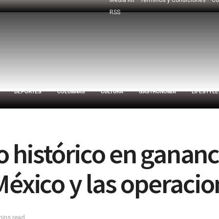
RSS
DEPORTES
COLUMNAS
CULTURA
GASTRONOMÍA
LIFESTYLE
histórico en gananci
México y las operacio
mins read