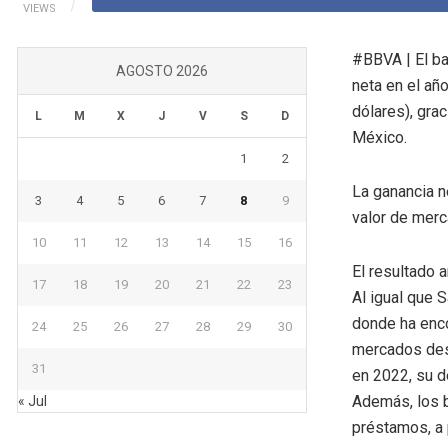
VIEWS
#BBVA | El b
AGOSTO 2026
neta en el añ
dólares), gra
L
M
X
J
V
S
D
México.
1
2
La ganancia n
3
4
5
6
7
8
9
valor de merc
10
11
12
13
14
15
16
El resultado 
17
18
19
20
21
22
23
Al igual que
donde ha enc
24
25
26
27
28
29
30
mercados des
31
en 2022, su d
Además, los 
« Jul
préstamos, a 