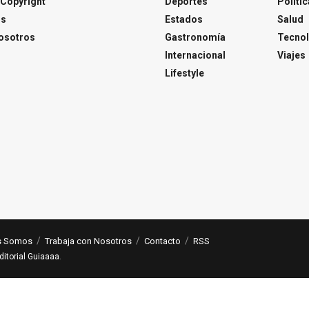
Copyright
Deportes
Polític
os
Estados
Salud
osotros
Gastronomía
Tecnol
Internacional
Viajes
Lifestyle
s Somos
Trabaja con Nosotros
Contacto
RSS
ditorial Guiaaaa
.