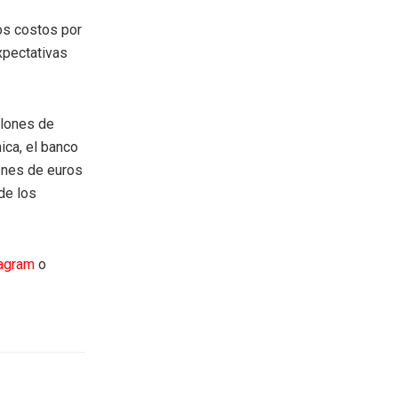
los costos por
xpectativas
llones de
ica, el banco
ones de euros
de los
tagram
o