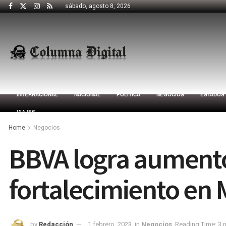
sábado, agosto 8, 2026
INTERNACIONAL
NACIONAL
POLÍTICA
NEGOCIOS
ESTADOS
VIAJES
Home
Negocios
BBVA logra aumento 
fortalecimiento en 
by
Redacción
1 febrero, 2023
in
Negocios
Reading Time: 3 