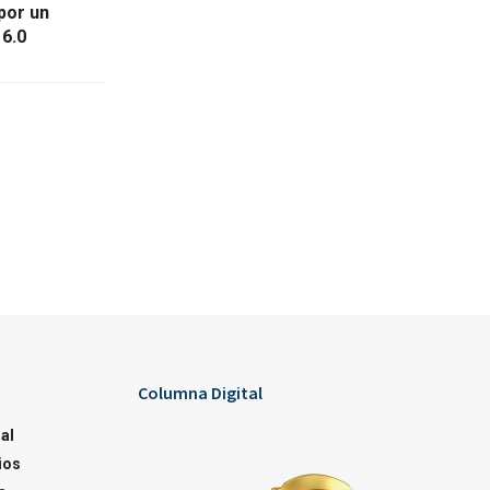
 por un
 6.0
Columna Digital
al
ios