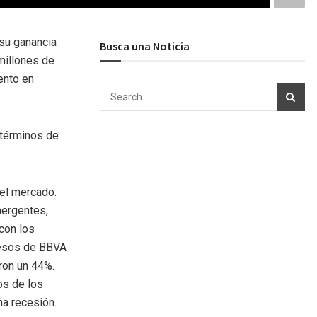
su ganancia
Busca una Noticia
millones de
ento en
 términos de
del mercado.
mergentes,
con los
resos de BBVA
ron un 44%.
os de los
na recesión.