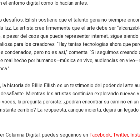
n el entorno digital como lo hacían antes.
s desafíos, Eilish sostiene que el talento genuino siempre encon
la luz. La artista cree firmemente que el arte debe ser “alcanzab
, a pesar del caos que puede representar internet, sigue siendo
aliosa para los creadores. “Hay tantas tecnologías ahora que pa
s condenados, pero no es así,” comenta. “Si seguimos creando
rte real hecho por humanos—música en vivo, audiencias en vivo
nca.”
 la historia de Billie Eilish es un testimonio del poder del arte a
 desafiante. Mientras los artistas continúan explorando nuevas v
s voces, la pregunta persiste: ¿podrán encontrar su camino en un
nstante cambio? La respuesta, aunque incierta, dejará un legado
eer Columna Digital, puedes seguirnos en
Facebook,
Twitter,
Ins