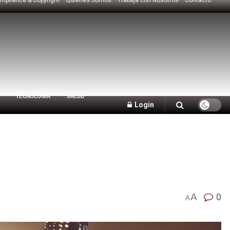
TECNOLOGÍA
SALUD
Login
A
0
A