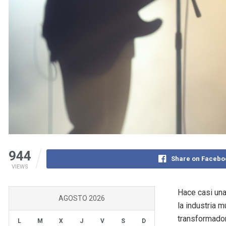
944
Share on Facebo
VIEWS
Hace casi una
AGOSTO 2026
la industria 
transformador
L
M
X
J
V
S
D