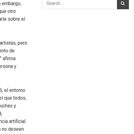
n embargo,
que otro
arle sobre el
rtistas, pero
ento de
” afirma
ersona y
6, el entorno
el que todos,
cuchas y
d,
a artificial.
ya no deseen