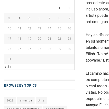
precedente so
1
2
incluso ahora
artista pueda 
3
4
5
6
7
8
9
próximo gran
10
11
12
13
14
15
16
Hoy en día, c
17
18
19
20
21
22
23
en su momento
talentos emer
24
25
26
27
28
29
30
Eilish. “No s
31
apoyarla.” Es
« Jul
El camino hac
es completame
BROWSE BY TOPICS
o casi todos,
vistas. No obs
especialmente
2025
america
Arte
Aunque Eilish
cb television noticias
changoonga