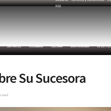
RSS
DEPORTES
COLUMNAS
CULTURA
GASTRONOMÍA
LIFESTYLE
Sobre Su Sucesora
s read