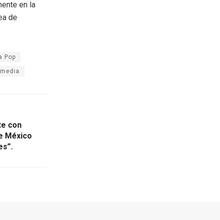
mente en la
rea de
a Pop
 media
te con
e México
es”.