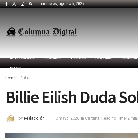
miércoles, agosto 5, 2026
INTERNACIONAL
NACIONAL
POLÍTICA
NEGOCIOS
ESTADOS
VIAJES
Home
Cultura
Billie Eilish Duda 
by
Redacción
10 mayo, 2026
in
Cultura
Reading Time: 2 min