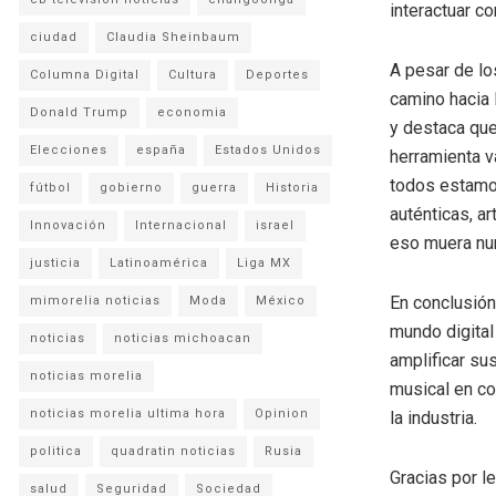
interactuar co
ciudad
Claudia Sheinbaum
A pesar de lo
Columna Digital
Cultura
Deportes
camino hacia 
Donald Trump
economia
y destaca que
Elecciones
españa
Estados Unidos
herramienta v
todos estamo
fútbol
gobierno
guerra
Historia
auténticas, a
Innovación
Internacional
israel
eso muera nu
justicia
Latinoamérica
Liga MX
En conclusión,
mimorelia noticias
Moda
México
mundo digital
noticias
noticias michoacan
amplificar su
noticias morelia
musical en co
noticias morelia ultima hora
Opinion
la industria.
politica
quadratin noticias
Rusia
Gracias por l
salud
Seguridad
Sociedad