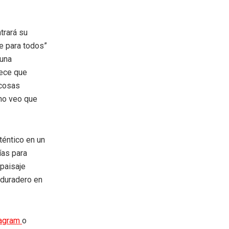
trará su
le para todos”
 una
rece que
 cosas
—no veo que
uténtico en un
ías para
 paisaje
 duradero en
tagram
o