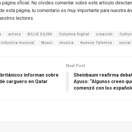
a página oficial. No olvides comentar sobre este articulo directa
r de esta página, tu comentario es muy importante para nuestra á
uestros lectores.
s
artista
BILLIE EILISH
Columna Digital
creación
Cultur
industria musical
Music
musica
Nuevos Talentos
social
Next Post
 británicos informan sobre
Sheinbaum reafirma deba
 de carguero en Qatar
Ayuso: “Algunos creen qu
comenzó con los español