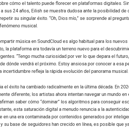
bre cómo el talento puede florecer en plataformas digitales. Si
, a sus 24 años, Eilish se muestra dudosa ante la posibilidad de 
repetir su singular éxito. “Oh, Dios mío,” se sorprende al pregunt
 fenómeno musical.
ompartir música en SoundCloud es algo habitual para los nuevos a
, la plataforma era todavía un terreno nuevo para el descubrimi
gentes. “Tengo mucha curiosidad por ver lo que depara el futuro,
é de dónde vendrá el próximo. Estoy ansiosa por conocer a esa p
ta incertidumbre refleja la rápida evolución del panorama musical.
ia el éxito ha cambiado radicalmente en la última década. En 202
nte diferente; los artistas ahora intentan navegar un mundo en 
 afirman saber cómo “dominar” los algoritmos para conseguir es
tante, esta saturación digital a menudo renuncia a la autenticida
 en una era contaminada por contenidos generados por inteligenci
 y su base de seguidores han crecido en línea, es posible que 