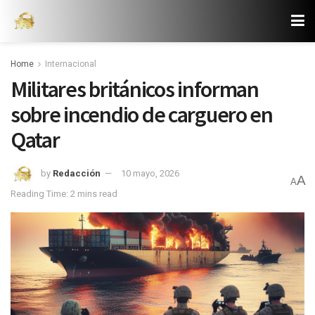
Home
Internacional
Militares británicos informan
sobre incendio de carguero en
Qatar
by
Redacción
10 mayo, 2026
A
A
Reading Time: 2 mins read