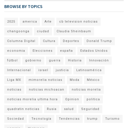
BROWSE BY TOPICS
2025
america
Arte
cb television noticias
changoonga
ciudad
Claudia Sheinbaum
Columna Digital
Cultura
Deportes
Donald Trump
economia
Elecciones
españa
Estados Unidos
fútbol
gobierno
guerra
Historia
Innovación
Internacional
israel
justicia
Latinoamérica
Liga MX
mimorelia noticias
Moda
México
noticias
noticias michoacan
noticias morelia
noticias morelia ultima hora
Opinion
politica
quadratin noticias
Rusia
salud
Seguridad
Sociedad
Tecnología
Tendencias
trump
Turismo