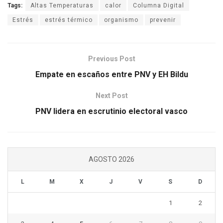
Tags:
Altas Temperaturas
calor
Columna Digital
Estrés
estrés térmico
organismo
prevenir
Previous Post
Empate en escaños entre PNV y EH Bildu
Next Post
PNV lidera en escrutinio electoral vasco
AGOSTO 2026
L
M
X
J
V
S
D
1
2