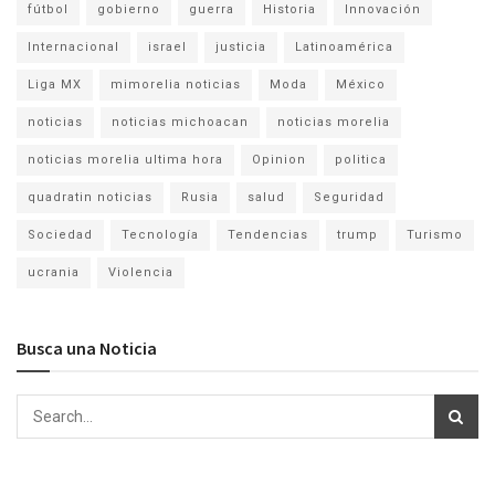
fútbol
gobierno
guerra
Historia
Innovación
Internacional
israel
justicia
Latinoamérica
Liga MX
mimorelia noticias
Moda
México
noticias
noticias michoacan
noticias morelia
noticias morelia ultima hora
Opinion
politica
quadratin noticias
Rusia
salud
Seguridad
Sociedad
Tecnología
Tendencias
trump
Turismo
ucrania
Violencia
Busca una Noticia