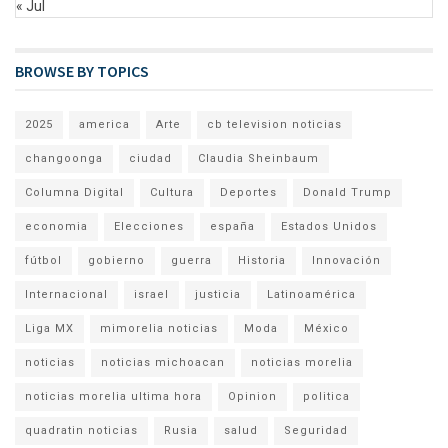
« Jul
BROWSE BY TOPICS
2025
america
Arte
cb television noticias
changoonga
ciudad
Claudia Sheinbaum
Columna Digital
Cultura
Deportes
Donald Trump
economia
Elecciones
españa
Estados Unidos
fútbol
gobierno
guerra
Historia
Innovación
Internacional
israel
justicia
Latinoamérica
Liga MX
mimorelia noticias
Moda
México
noticias
noticias michoacan
noticias morelia
noticias morelia ultima hora
Opinion
politica
quadratin noticias
Rusia
salud
Seguridad