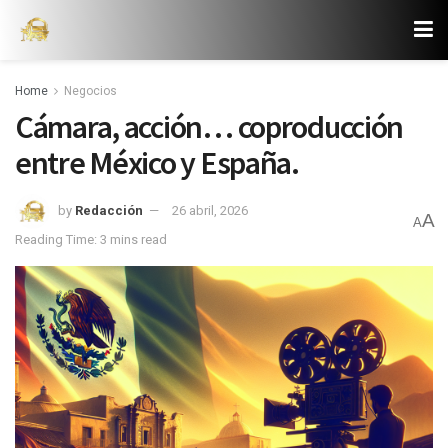
Home
Negocios
Cámara, acción… coproducción
entre México y España.
by
Redacción
26 abril, 2026
A
A
Reading Time: 3 mins read