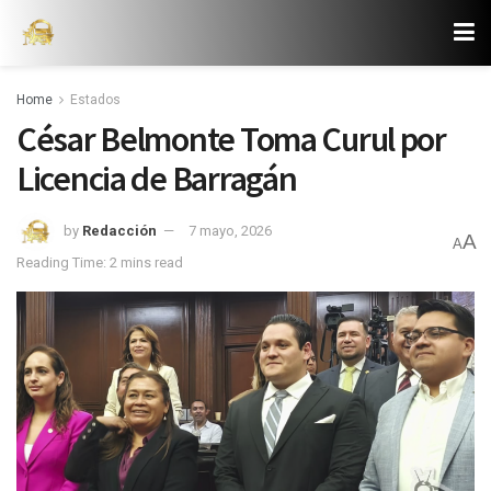
Home
Estados
César Belmonte Toma Curul por
Licencia de Barragán
by
Redacción
7 mayo, 2026
A
A
Reading Time: 2 mins read