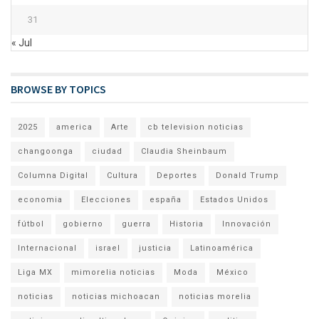
31
« Jul
BROWSE BY TOPICS
2025
america
Arte
cb television noticias
changoonga
ciudad
Claudia Sheinbaum
Columna Digital
Cultura
Deportes
Donald Trump
economia
Elecciones
españa
Estados Unidos
fútbol
gobierno
guerra
Historia
Innovación
Internacional
israel
justicia
Latinoamérica
Liga MX
mimorelia noticias
Moda
México
noticias
noticias michoacan
noticias morelia