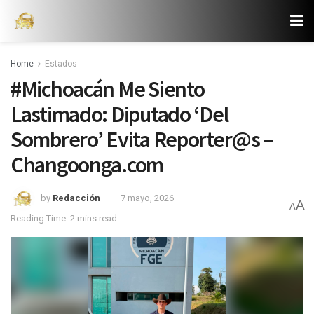
Home
Estados
#Michoacán Me Siento
Lastimado: Diputado ‘Del
Sombrero’ Evita Reporter@s –
Changoonga.com
by
Redacción
7 mayo, 2026
A
A
Reading Time: 2 mins read