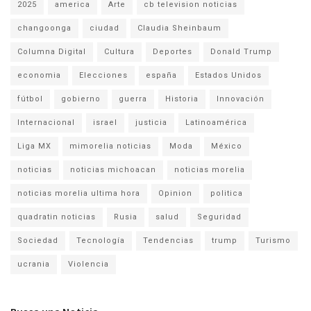
2025
america
Arte
cb television noticias
changoonga
ciudad
Claudia Sheinbaum
Columna Digital
Cultura
Deportes
Donald Trump
economia
Elecciones
españa
Estados Unidos
fútbol
gobierno
guerra
Historia
Innovación
Internacional
israel
justicia
Latinoamérica
Liga MX
mimorelia noticias
Moda
México
noticias
noticias michoacan
noticias morelia
noticias morelia ultima hora
Opinion
politica
quadratin noticias
Rusia
salud
Seguridad
Sociedad
Tecnología
Tendencias
trump
Turismo
ucrania
Violencia