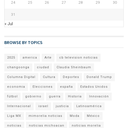
24
25
26
27
28
29
30
31
« Jul
BROWSE BY TOPICS
2025
america
Arte
cb television noticias
changoonga
ciudad
Claudia Sheinbaum
Columna Digital
Cultura
Deportes
Donald Trump
economia
Elecciones
españa
Estados Unidos
fútbol
gobierno
guerra
Historia
Innovación
Internacional
israel
justicia
Latinoamérica
Liga MX
mimorelia noticias
Moda
México
noticias
noticias michoacan
noticias morelia