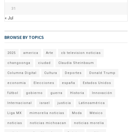
31
« Jul
BROWSE BY TOPICS
2025
america
Arte
cb television noticias
changoonga
ciudad
Claudia Sheinbaum
Columna Digital
Cultura
Deportes
Donald Trump
economia
Elecciones
españa
Estados Unidos
fútbol
gobierno
guerra
Historia
Innovación
Internacional
israel
justicia
Latinoamérica
Liga MX
mimorelia noticias
Moda
México
noticias
noticias michoacan
noticias morelia