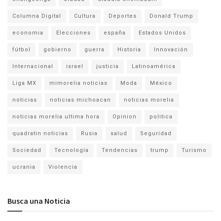
Columna Digital
Cultura
Deportes
Donald Trump
economia
Elecciones
españa
Estados Unidos
fútbol
gobierno
guerra
Historia
Innovación
Internacional
israel
justicia
Latinoamérica
Liga MX
mimorelia noticias
Moda
México
noticias
noticias michoacan
noticias morelia
noticias morelia ultima hora
Opinion
politica
quadratin noticias
Rusia
salud
Seguridad
Sociedad
Tecnología
Tendencias
trump
Turismo
ucrania
Violencia
Busca una Noticia