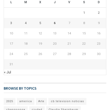
L
M
X
J
V
S
D
1
2
3
4
5
6
7
8
9
10
11
12
13
14
15
16
17
18
19
20
21
22
23
24
25
26
27
28
29
30
31
« Jul
BROWSE BY TOPICS
2025
america
Arte
cb television noticias
changoonga
ciudad
Claudia Sheinbaum