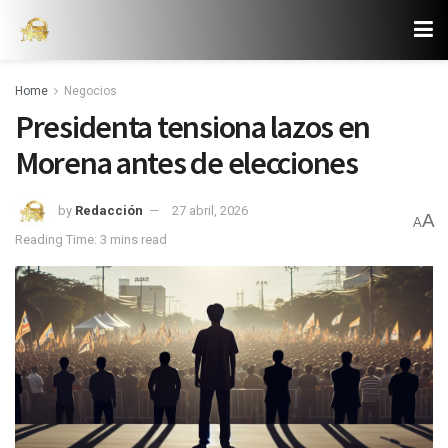
Home
Negocios
Presidenta tensiona lazos en
Morena antes de elecciones
by
Redacción
27 abril, 2026
A
A
Reading Time: 3 mins read