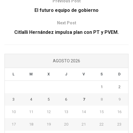
Previous Post
El futuro equipo de gobierno
Next Post
Citlalli Hernández impulsa plan con PT y PVEM.
AGOSTO 2026
L
M
X
J
V
S
D
1
2
3
4
5
6
7
8
9
10
11
12
13
14
15
16
17
18
19
20
21
22
23