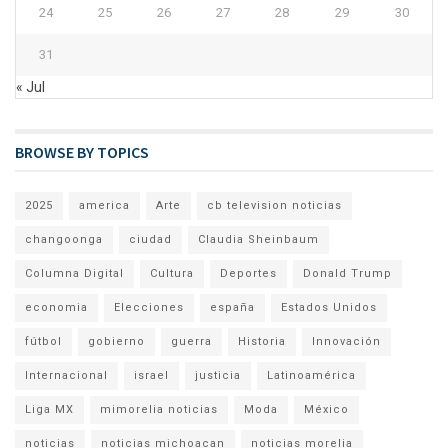
24
25
26
27
28
29
30
31
« Jul
BROWSE BY TOPICS
2025
america
Arte
cb television noticias
changoonga
ciudad
Claudia Sheinbaum
Columna Digital
Cultura
Deportes
Donald Trump
economia
Elecciones
españa
Estados Unidos
fútbol
gobierno
guerra
Historia
Innovación
Internacional
israel
justicia
Latinoamérica
Liga MX
mimorelia noticias
Moda
México
noticias
noticias michoacan
noticias morelia