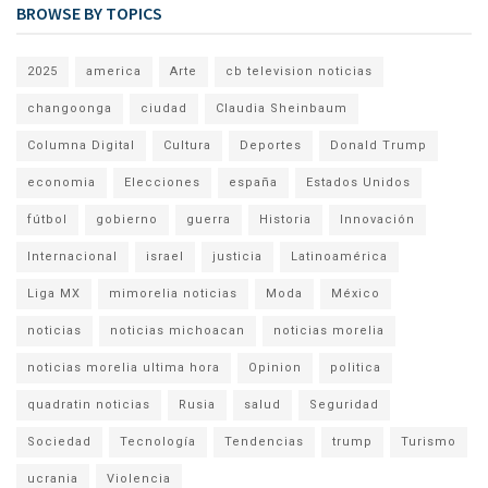
BROWSE BY TOPICS
2025
america
Arte
cb television noticias
changoonga
ciudad
Claudia Sheinbaum
Columna Digital
Cultura
Deportes
Donald Trump
economia
Elecciones
españa
Estados Unidos
fútbol
gobierno
guerra
Historia
Innovación
Internacional
israel
justicia
Latinoamérica
Liga MX
mimorelia noticias
Moda
México
noticias
noticias michoacan
noticias morelia
noticias morelia ultima hora
Opinion
politica
quadratin noticias
Rusia
salud
Seguridad
Sociedad
Tecnología
Tendencias
trump
Turismo
ucrania
Violencia