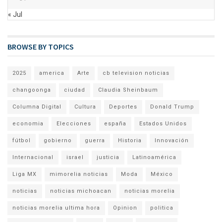
« Jul
BROWSE BY TOPICS
2025
america
Arte
cb television noticias
changoonga
ciudad
Claudia Sheinbaum
Columna Digital
Cultura
Deportes
Donald Trump
economia
Elecciones
españa
Estados Unidos
fútbol
gobierno
guerra
Historia
Innovación
Internacional
israel
justicia
Latinoamérica
Liga MX
mimorelia noticias
Moda
México
noticias
noticias michoacan
noticias morelia
noticias morelia ultima hora
Opinion
politica