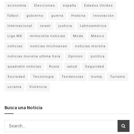
economia
Elecciones
españa
Estados Unidos
fútbol
gobierno
guerra
Historia
Innovación
Internacional
israel
justicia
Latinoamérica
Liga MX
mimorelia noticias
Moda
México
noticias
noticias michoacan
noticias morelia
noticias morelia ultima hora
Opinion
politica
quadratin noticias
Rusia
salud
Seguridad
Sociedad
Tecnología
Tendencias
trump
Turismo
ucrania
Violencia
Busca una Noticia