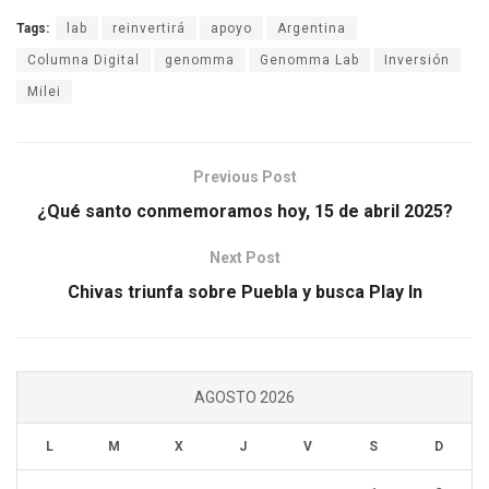
Tags:
lab
reinvertirá
apoyo
Argentina
Columna Digital
genomma
Genomma Lab
Inversión
Milei
Previous Post
¿Qué santo conmemoramos hoy, 15 de abril 2025?
Next Post
Chivas triunfa sobre Puebla y busca Play In
AGOSTO 2026
L
M
X
J
V
S
D