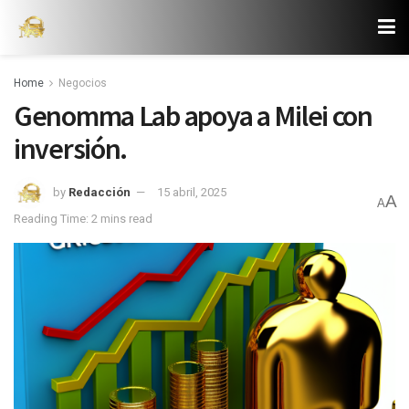
Home
Negocios
Genomma Lab apoya a Milei con
inversión.
by
Redacción
15 abril, 2025
A
A
Reading Time: 2 mins read