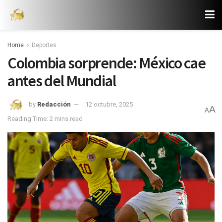
Home
Deportes
Colombia sorprende: México cae
antes del Mundial
by
Redacción
12 octubre, 2025
A
A
Reading Time: 2 mins read