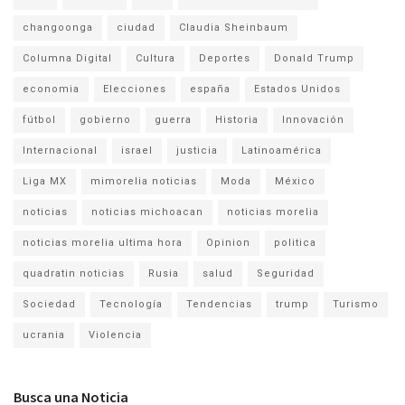
changoonga
ciudad
Claudia Sheinbaum
Columna Digital
Cultura
Deportes
Donald Trump
economia
Elecciones
españa
Estados Unidos
fútbol
gobierno
guerra
Historia
Innovación
Internacional
israel
justicia
Latinoamérica
Liga MX
mimorelia noticias
Moda
México
noticias
noticias michoacan
noticias morelia
noticias morelia ultima hora
Opinion
politica
quadratin noticias
Rusia
salud
Seguridad
Sociedad
Tecnología
Tendencias
trump
Turismo
ucrania
Violencia
Busca una Noticia