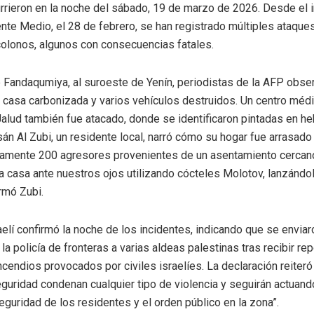
rrieron en la noche del sábado, 19 de marzo de 2026. Desde el in
ente Medio, el 28 de febrero, se han registrado múltiples ataque
colonos, algunos con consecuencias fatales.
e Fandaqumiya, al suroeste de Yenín, periodistas de la AFP obse
 casa carbonizada y varios vehículos destruidos. Un centro médi
Jalud también fue atacado, donde se identificaron pintadas en h
án Al Zubi, un residente local, narró cómo su hogar fue arrasado
amente 200 agresores provenientes de un asentamiento cercan
la casa ante nuestros ojos utilizando cócteles Molotov, lanzándo
irmó Zubi.
raelí confirmó la noche de los incidentes, indicando que se envia
 la policía de fronteras a varias aldeas palestinas tras recibir re
ncendios provocados por civiles israelíes. La declaración reiteró
guridad condenan cualquier tipo de violencia y seguirán actuand
eguridad de los residentes y el orden público en la zona”.