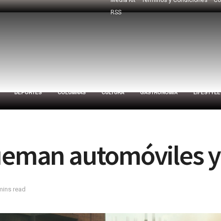
RSS
DEPORTES
COLUMNAS
CULTURA
GASTRONOMÍA
LIFESTYLE
ueman automóviles y 
mins read