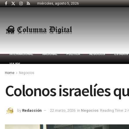
miércoles, agosto 5, 2026
INTERNACIONAL
NACIONAL
POLÍTICA
NEGOCIOS
ESTADOS
VIAJES
Home
Negocios
Colonos israelíes q
by
Redacción
22 marzo, 2026
in
Negocios
Reading Time: 2 