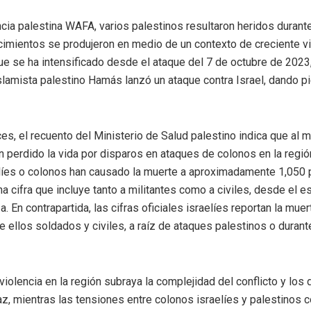
cia palestina WAFA, varios palestinos resultaron heridos durant
imientos se produjeron en medio de un contexto de creciente vi
que se ha intensificado desde el ataque del 7 de octubre de 2023
lamista palestino Hamás lanzó un ataque contra Israel, dando pie
s, el recuento del Ministerio de Salud palestino indica que al 
 perdido la vida por disparos en ataques de colonos en la región.
líes o colonos han causado la muerte a aproximadamente 1,050 
na cifra que incluye tanto a militantes como a civiles, desde el es
. En contrapartida, las cifras oficiales israelíes reportan la mue
tre ellos soldados y civiles, a raíz de ataques palestinos o duran
violencia en la región subraya la complejidad del conflicto y los
az, mientras las tensiones entre colonos israelíes y palestinos c