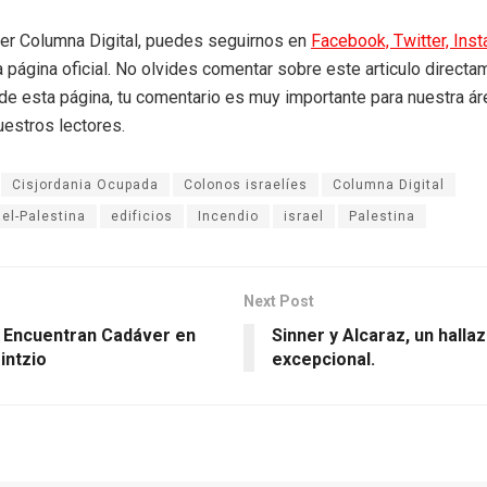
eer Columna Digital, puedes seguirnos en
Facebook,
Twitter,
Ins
a página oficial. No olvides comentar sobre este articulo directa
r de esta página, tu comentario es muy importante para nuestra á
uestros lectores.
Cisjordania Ocupada
Colonos israelíes
Columna Digital
ael-Palestina
edificios
Incendio
israel
Palestina
Next Post
 Encuentran Cadáver en
Sinner y Alcaraz, un halla
intzio
excepcional.