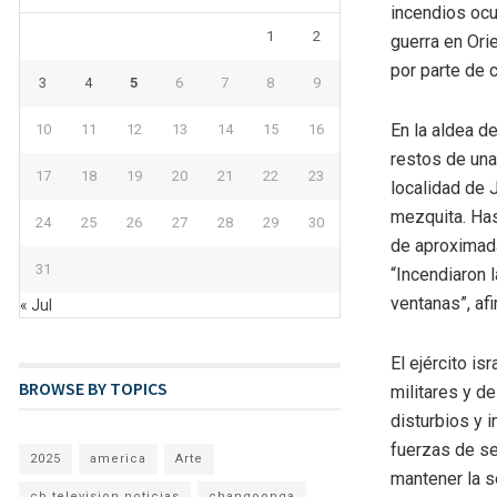
incendios ocu
1
2
guerra en Ori
por parte de 
3
4
5
6
7
8
9
En la aldea d
10
11
12
13
14
15
16
restos de una
17
18
19
20
21
22
23
localidad de 
mezquita. Has
24
25
26
27
28
29
30
de aproximad
31
“Incendiaron 
ventanas”, af
« Jul
El ejército is
BROWSE BY TOPICS
militares y de
disturbios y i
fuerzas de se
2025
america
Arte
mantener la s
cb television noticias
changoonga