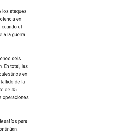
e los ataques.
olencia en
, cuando el
 a la guerra
menos seis
 En total, las
palestinos en
tallido de la
rte de 45
te operaciones
 desafíos para
ontinúan.