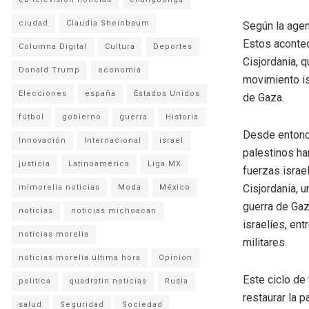
ciudad
Claudia Sheinbaum
Según la agen
Estos acontec
Columna Digital
Cultura
Deportes
Cisjordania, 
Donald Trump
economia
movimiento is
Elecciones
españa
Estados Unidos
de Gaza.
fútbol
gobierno
guerra
Historia
Desde entonce
Innovación
Internacional
israel
palestinos han
justicia
Latinoamérica
Liga MX
fuerzas israe
Cisjordania, u
mimorelia noticias
Moda
México
guerra de Gaza
noticias
noticias michoacan
israelíes, en
noticias morelia
militares.
noticias morelia ultima hora
Opinion
Este ciclo de 
politica
quadratin noticias
Rusia
restaurar la p
salud
Seguridad
Sociedad