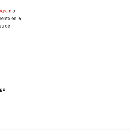
tagram
o
mente en la
rea de
zgo