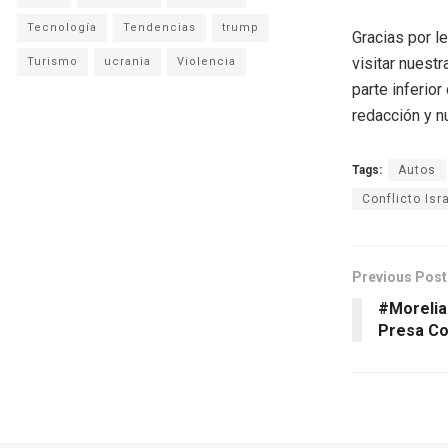
Tecnología
Tendencias
trump
Gracias por l
visitar nuestr
Turismo
ucrania
Violencia
parte inferio
redacción y n
Tags:
Autos
Conflicto Isr
Previous Post
#Morelia
Presa Co