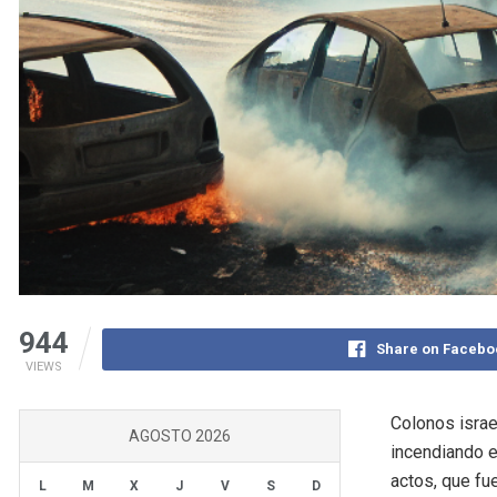
944
Share on Facebo
VIEWS
Colonos israe
AGOSTO 2026
incendiando e
actos, que fu
L
M
X
J
V
S
D