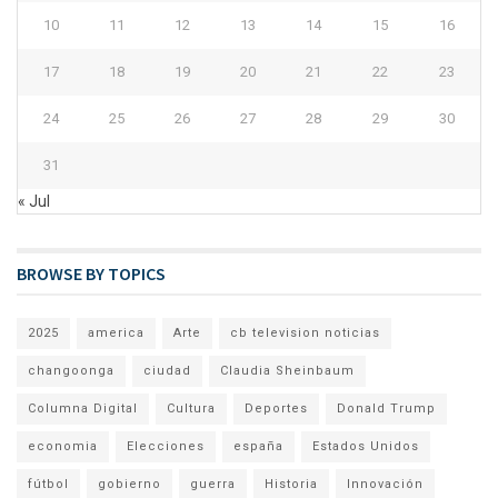
10
11
12
13
14
15
16
17
18
19
20
21
22
23
24
25
26
27
28
29
30
31
« Jul
BROWSE BY TOPICS
2025
america
Arte
cb television noticias
changoonga
ciudad
Claudia Sheinbaum
Columna Digital
Cultura
Deportes
Donald Trump
economia
Elecciones
españa
Estados Unidos
fútbol
gobierno
guerra
Historia
Innovación