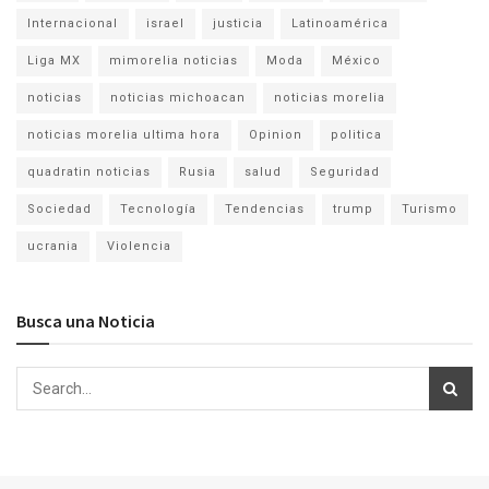
Internacional
israel
justicia
Latinoamérica
Liga MX
mimorelia noticias
Moda
México
noticias
noticias michoacan
noticias morelia
noticias morelia ultima hora
Opinion
politica
quadratin noticias
Rusia
salud
Seguridad
Sociedad
Tecnología
Tendencias
trump
Turismo
ucrania
Violencia
Busca una Noticia