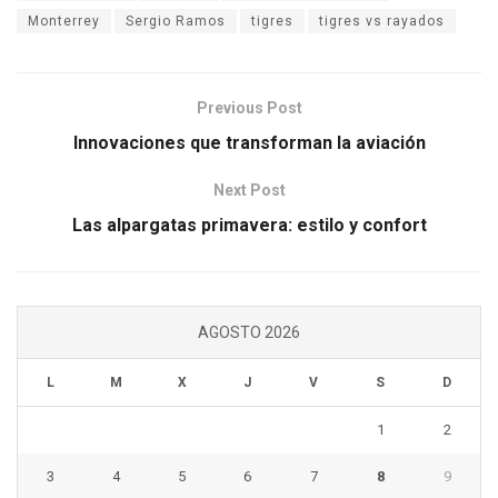
Monterrey
Sergio Ramos
tigres
tigres vs rayados
Previous Post
Innovaciones que transforman la aviación
Next Post
Las alpargatas primavera: estilo y confort
AGOSTO 2026
L
M
X
J
V
S
D
1
2
3
4
5
6
7
8
9