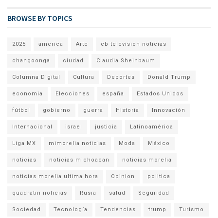
BROWSE BY TOPICS
2025
america
Arte
cb television noticias
changoonga
ciudad
Claudia Sheinbaum
Columna Digital
Cultura
Deportes
Donald Trump
economia
Elecciones
españa
Estados Unidos
fútbol
gobierno
guerra
Historia
Innovación
Internacional
israel
justicia
Latinoamérica
Liga MX
mimorelia noticias
Moda
México
noticias
noticias michoacan
noticias morelia
noticias morelia ultima hora
Opinion
politica
quadratin noticias
Rusia
salud
Seguridad
Sociedad
Tecnología
Tendencias
trump
Turismo