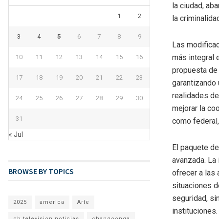
la ciudad, ab
1
2
la criminalid
3
4
5
6
7
8
9
Las modificac
más integral 
10
11
12
13
14
15
16
propuesta de 
17
18
19
20
21
22
23
garantizando 
realidades de
24
25
26
27
28
29
30
mejorar la coo
31
como federal,
« Jul
El paquete de
avanzada. La
BROWSE BY TOPICS
ofrecer a las
situaciones d
seguridad, si
2025
america
Arte
instituciones.
cb television noticias
changoonga