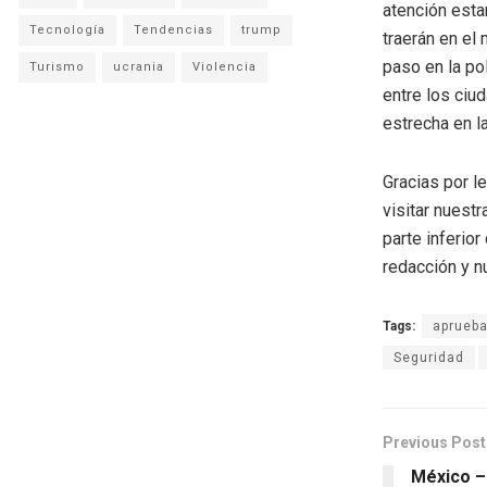
atención esta
Tecnología
Tendencias
trump
traerán en el
paso en la po
Turismo
ucrania
Violencia
entre los ciu
estrecha en l
Gracias por l
visitar nuestr
parte inferio
redacción y n
Tags:
aprueb
Seguridad
Previous Post
México –