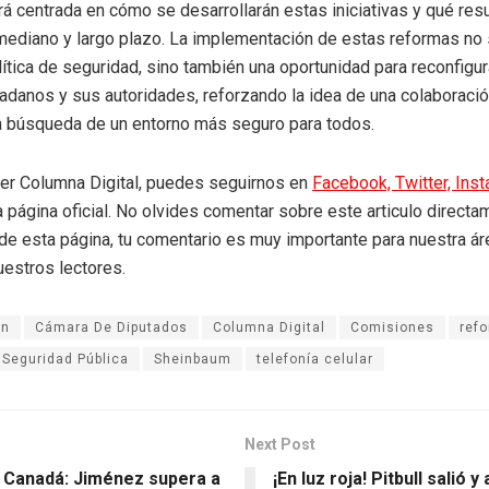
rá centrada en cómo se desarrollarán estas iniciativas y qué res
 mediano y largo plazo. La implementación de estas reformas no 
lítica de seguridad, sino también una oportunidad para reconfigura
dadanos y sus autoridades, reforzando la idea de una colaboraci
a búsqueda de un entorno más seguro para todos.
eer Columna Digital, puedes seguirnos en
Facebook,
Twitter,
Ins
a página oficial. No olvides comentar sobre este articulo directa
r de esta página, tu comentario es muy importante para nuestra á
uestros lectores.
an
Cámara De Diputados
Columna Digital
Comisiones
ref
Seguridad Pública
Sheinbaum
telefonía celular
Next Post
 Canadá: Jiménez supera a
¡En luz roja! Pitbull salió y