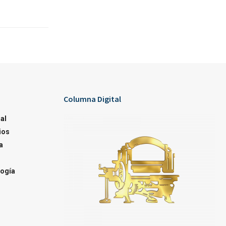
Columna Digital
al
ios
a
ogía