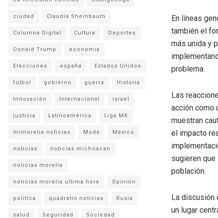
ciudad
Claudia Sheinbaum
En líneas gen
también el fo
Columna Digital
Cultura
Deportes
más unida y pa
Donald Trump
economia
implementando
Elecciones
españa
Estados Unidos
problema.
fútbol
gobierno
guerra
Historia
Las reaccione
Innovación
Internacional
israel
acción como u
justicia
Latinoamérica
Liga MX
muestran caut
el impacto re
mimorelia noticias
Moda
México
implementació
noticias
noticias michoacan
sugieren que 
noticias morelia
población.
noticias morelia ultima hora
Opinion
La discusión
politica
quadratin noticias
Rusia
un lugar cent
salud
Seguridad
Sociedad