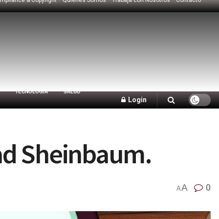
TECNOLOGÍA
SALUD
Login
dad Sheinbaum.
A
0
A