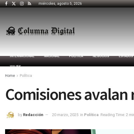
miércoles, agosto 5, 2026
INTERNACIONAL
NACIONAL
POLÍTICA
NEGOCIOS
ESTADOS
VIAJES
Home
Política
Comisiones avalan 
by
Redacción
20 marzo, 2025
in
Política
Reading Time: 2 mi