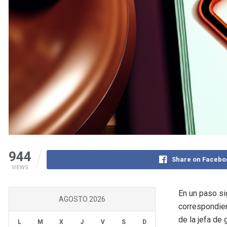
944
Share on Facebo
VIEWS
En un paso si
AGOSTO 2026
correspondien
de la jefa de
L
M
X
J
V
S
D