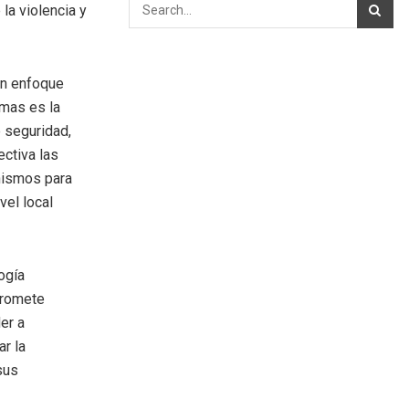
la violencia y
un enfoque
rmas es la
 seguridad,
ctiva las
nismos para
vel local
ogía
promete
er a
r la
sus