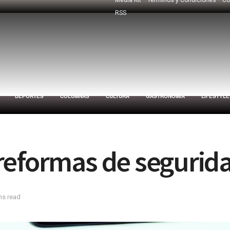
RSS
DEPORTES
COLUMNAS
CULTURA
GASTRONOMÍA
LIFESTYLE
reformas de seguri
ns read