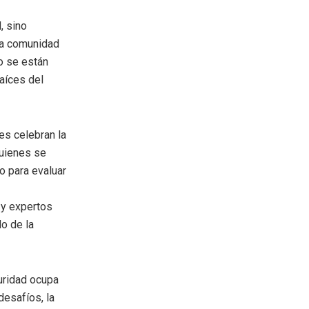
, sino
una comunidad
lo se están
aíces del
es celebran la
quienes se
o para evaluar
 y expertos
do de la
uridad ocupa
desafíos, la