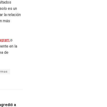
ultados
solo es un
r la relación
ón más
tagram
o
mente en la
rea de
ormas
 agredió a