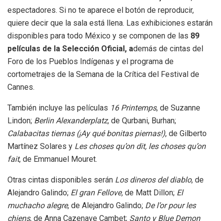
espectadores. Si no te aparece el botón de reproducir,
quiere decir que la sala está llena. Las exhibiciones estarán
disponibles para todo México y se componen de las
89
películas de la Selección Oficial, a
demás de cintas del
Foro de los Pueblos Indígenas y el programa de
cortometrajes de la Semana de la Crítica del Festival de
Cannes.
También incluye las películas
16 Printemps
, de Suzanne
Lindon;
Berlin Alexanderplatz
, de Qurbani, Burhan;
Calabacitas tiernas (¡Ay qué bonitas piernas!)
, de Gilberto
Martínez Solares y
Les choses qu’on dit, les choses qu’on
fait
, de Emmanuel Mouret.
Otras cintas disponibles serán
Los dineros del diablo
, de
Alejandro Galindo;
El gran Fellove,
de Matt Dillon;
El
muchacho alegre
, de Alejandro Galindo;
De l’or pour les
chiens
, de Anna Cazenave Cambet;
Santo y Blue Demon