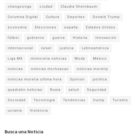
changoonga
ciudad
Claudia Sheinbaum
Columna Digital
Cultura
Deportes
Donald Trump
economia
Elecciones
españa
Estados Unidos
fútbol
gobierno
guerra
Historia
Innovación
Internacional
israel
justicia
Latinoamérica
Liga MX
mimorelia noticias
Moda
México
noticias
noticias michoacan
noticias morelia
noticias morelia ultima hora
Opinion
politica
quadratin noticias
Rusia
salud
Seguridad
Sociedad
Tecnología
Tendencias
trump
Turismo
ucrania
Violencia
Busca una Noticia