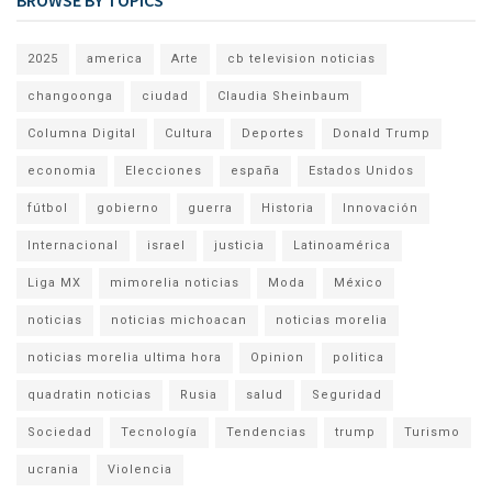
BROWSE BY TOPICS
2025
america
Arte
cb television noticias
changoonga
ciudad
Claudia Sheinbaum
Columna Digital
Cultura
Deportes
Donald Trump
economia
Elecciones
españa
Estados Unidos
fútbol
gobierno
guerra
Historia
Innovación
Internacional
israel
justicia
Latinoamérica
Liga MX
mimorelia noticias
Moda
México
noticias
noticias michoacan
noticias morelia
noticias morelia ultima hora
Opinion
politica
quadratin noticias
Rusia
salud
Seguridad
Sociedad
Tecnología
Tendencias
trump
Turismo
ucrania
Violencia