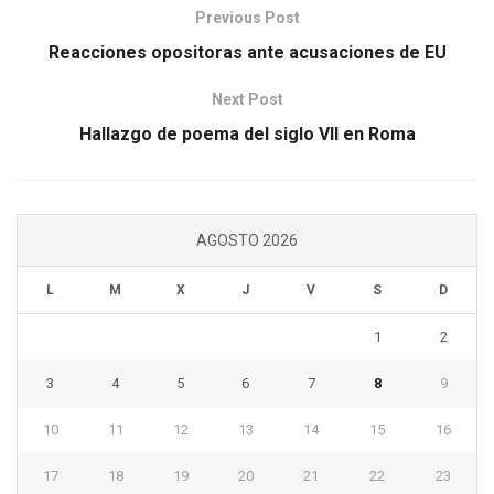
Previous Post
Reacciones opositoras ante acusaciones de EU
Next Post
Hallazgo de poema del siglo VII en Roma
AGOSTO 2026
L
M
X
J
V
S
D
1
2
3
4
5
6
7
8
9
10
11
12
13
14
15
16
17
18
19
20
21
22
23