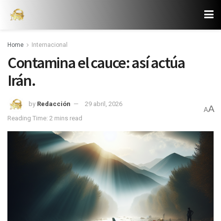
Home
Internacional
Contamina el cauce: así actúa
Irán.
by
Redacción
29 abril, 2026
A
A
Reading Time: 2 mins read