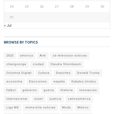
24
25
26
27
28
29
30
31
« Jul
BROWSE BY TOPICS
2025
america
Arte
cb television noticias
changoonga
ciudad
Claudia Sheinbaum
Columna Digital
Cultura
Deportes
Donald Trump
economia
Elecciones
españa
Estados Unidos
fútbol
gobierno
guerra
Historia
Innovación
Internacional
israel
justicia
Latinoamérica
Liga MX
mimorelia noticias
Moda
México