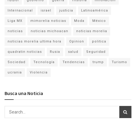
fútbol
gobierno
guerra
Historia
Innovación
Internacional
israel
justicia
Latinoamérica
Liga MX
mimorelia noticias
Moda
México
noticias
noticias michoacan
noticias morelia
noticias morelia ultima hora
Opinion
politica
quadratin noticias
Rusia
salud
Seguridad
Sociedad
Tecnología
Tendencias
trump
Turismo
ucrania
Violencia
Busca una Noticia