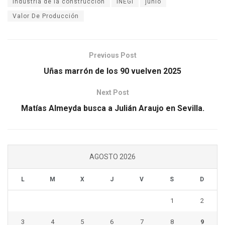
industria de la construcción
INEGI
junio
Valor De Producción
Previous Post
Uñas marrón de los 90 vuelven 2025
Next Post
Matías Almeyda busca a Julián Araujo en Sevilla.
AGOSTO 2026
L
M
X
J
V
S
D
1
2
3
4
5
6
7
8
9