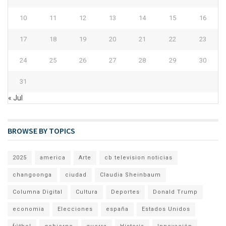
10
11
12
13
14
15
16
17
18
19
20
21
22
23
24
25
26
27
28
29
30
31
« Jul
BROWSE BY TOPICS
2025
america
Arte
cb television noticias
changoonga
ciudad
Claudia Sheinbaum
Columna Digital
Cultura
Deportes
Donald Trump
economia
Elecciones
españa
Estados Unidos