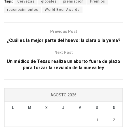
Tags:
Cervezas
globales
premiación
Premios
reconocimientos
World Beer Awards
Previous Post
¿Cuál es la mejor parte del huevo: la clara o la yema?
Next Post
Un médico de Texas realiza un aborto fuera de plazo
para forzar la revisión de la nueva ley
AGOSTO 2026
L
M
X
J
V
S
D
1
2