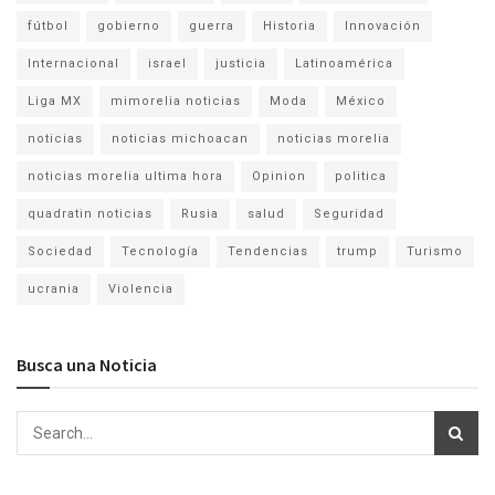
fútbol
gobierno
guerra
Historia
Innovación
Internacional
israel
justicia
Latinoamérica
Liga MX
mimorelia noticias
Moda
México
noticias
noticias michoacan
noticias morelia
noticias morelia ultima hora
Opinion
politica
quadratin noticias
Rusia
salud
Seguridad
Sociedad
Tecnología
Tendencias
trump
Turismo
ucrania
Violencia
Busca una Noticia