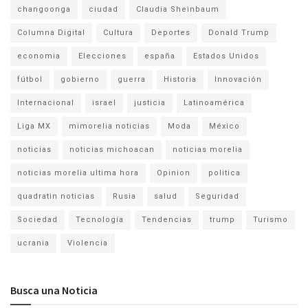
changoonga
ciudad
Claudia Sheinbaum
Columna Digital
Cultura
Deportes
Donald Trump
economia
Elecciones
españa
Estados Unidos
fútbol
gobierno
guerra
Historia
Innovación
Internacional
israel
justicia
Latinoamérica
Liga MX
mimorelia noticias
Moda
México
noticias
noticias michoacan
noticias morelia
noticias morelia ultima hora
Opinion
politica
quadratin noticias
Rusia
salud
Seguridad
Sociedad
Tecnología
Tendencias
trump
Turismo
ucrania
Violencia
Busca una Noticia