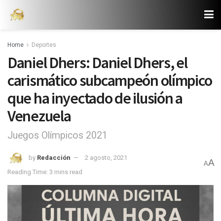
Home
Deportes
Daniel Dhers: Daniel Dhers, el
carismático subcampeón olímpico
que ha inyectado de ilusión a
Venezuela
Juegos Olímpicos 2021
by
Redacción
2 agosto, 2021
A
A
Reading Time: 3 mins read