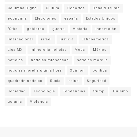
Columna Digital
Cultura
Deportes
Donald Trump
economia
Elecciones
españa
Estados Unidos
fútbol
gobierno
guerra
Historia
Innovación
Internacional
israel
justicia
Latinoamérica
Liga MX
mimorelia noticias
Moda
México
noticias
noticias michoacan
noticias morelia
noticias morelia ultima hora
Opinion
politica
quadratin noticias
Rusia
salud
Seguridad
Sociedad
Tecnología
Tendencias
trump
Turismo
ucrania
Violencia