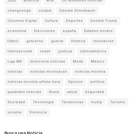
2025
america
Arte
cb television noticias
changoonga
ciudad
Claudia Sheinbaum
Columna Digital
Cultura
Deportes
Donald Trump
economia
Elecciones
españa
Estados Unidos
fútbol
gobierno
guerra
Historia
Innovación
Internacional
israel
justicia
Latinoamérica
Liga MX
mimorelia noticias
Moda
México
noticias
noticias michoacan
noticias morelia
noticias morelia ultima hora
Opinion
politica
quadratin noticias
Rusia
salud
Seguridad
Sociedad
Tecnología
Tendencias
trump
Turismo
ucrania
Violencia
Busca una Noticia