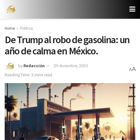
Home
Política
De Trump al robo de gasolina: un
año de calma en México.
by
Redacción
29 diciembre, 2025
A
A
Reading Time: 3 mins read