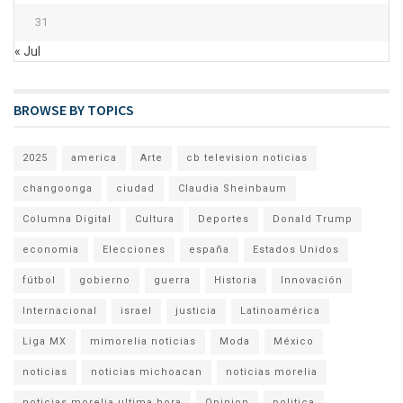
31
« Jul
BROWSE BY TOPICS
2025
america
Arte
cb television noticias
changoonga
ciudad
Claudia Sheinbaum
Columna Digital
Cultura
Deportes
Donald Trump
economia
Elecciones
españa
Estados Unidos
fútbol
gobierno
guerra
Historia
Innovación
Internacional
israel
justicia
Latinoamérica
Liga MX
mimorelia noticias
Moda
México
noticias
noticias michoacan
noticias morelia
noticias morelia ultima hora
Opinion
politica