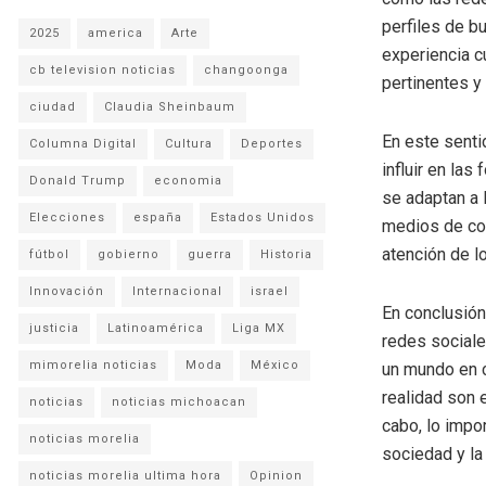
perfiles de b
2025
america
Arte
experiencia c
cb television noticias
changoonga
pertinentes y
ciudad
Claudia Sheinbaum
En este senti
Columna Digital
Cultura
Deportes
influir en la
Donald Trump
economia
se adaptan a 
Elecciones
españa
Estados Unidos
medios de com
atención de lo
fútbol
gobierno
guerra
Historia
Innovación
Internacional
israel
En conclusión
justicia
Latinoamérica
Liga MX
redes sociale
mimorelia noticias
Moda
México
un mundo en c
realidad son e
noticias
noticias michoacan
cabo, lo impo
noticias morelia
sociedad y la
noticias morelia ultima hora
Opinion