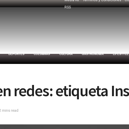
RSS
DEPORTES
COLUMNAS
CULTURA
GASTRONOMÍA
LIFESTYLE
en redes: etiqueta I
2 mins read