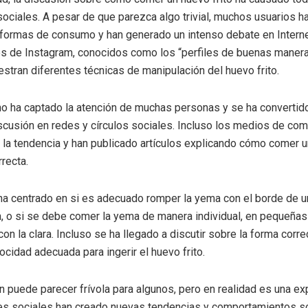
sociales. A pesar de que parezca algo trivial, muchos usuarios 
 formas de consumo y han generado un intenso debate en Interne
es de Instagram, conocidos como los “perfiles de buenas manera
stran diferentes técnicas de manipulación del huevo frito.
o ha captado la atención de muchas personas y se ha convertid
scusión en redes y círculos sociales. Incluso los medios de co
la tendencia y han publicado artículos explicando cómo comer u
recta.
ha centrado en si es adecuado romper la yema con el borde de un
a, o si se debe comer la yema de manera individual, en pequeñas
n la clara. Incluso se ha llegado a discutir sobre la forma corre
locidad adecuada para ingerir el huevo frito.
n puede parecer frívola para algunos, pero en realidad es una e
es sociales han creado nuevas tendencias y comportamientos so