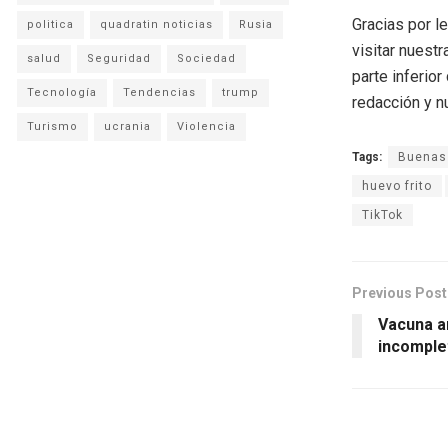
Gracias por l
politica
quadratin noticias
Rusia
visitar nuestr
salud
Seguridad
Sociedad
parte inferio
Tecnología
Tendencias
trump
redacción y n
Turismo
ucrania
Violencia
Tags:
Buenas
huevo frito
TikTok
Previous Post
Vacuna a
incomple