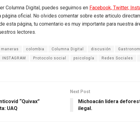
eer Columna Digital, puedes seguirnos en
Facebook,
Twitter,
Ins
a página oficial. No olvides comentar sobre este articulo directa
r de esta página, tu comentario es muy importante para nuestra á
uestros lectores.
 maneras
colombia
Columna Digital
discusión
Gastronom
INSTAGRAM
Protocolo social
psicología
Redes Sociales
Next Post
nticovid “Quivax”
Michoacán lidera deforest
ta: UAQ
ilegal.