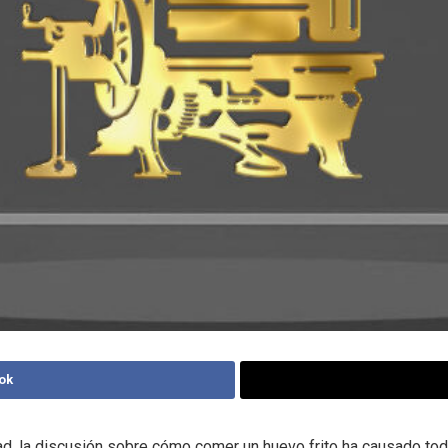
ok
dad, la discusión sobre cómo comer un huevo frito ha causado to