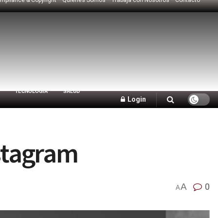
TECNOLOGÍA
SALUD
Login
nstagram
A
0
A