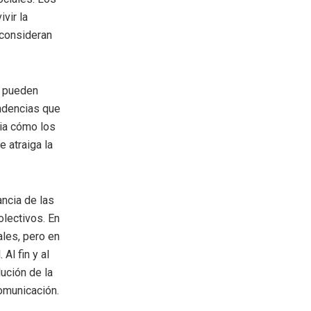
vir la
 consideran
s pueden
ndencias que
cia cómo los
 atraiga la
ancia de las
lectivos. En
les, pero en
Al fin y al
ución de la
omunicación.