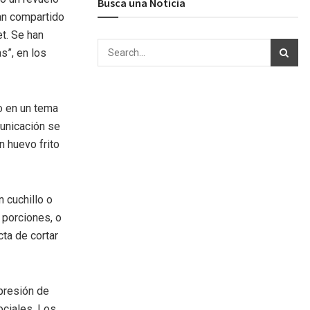
Busca una Noticia
han compartido
t. Se han
s”, en los
o en un tema
municación se
n huevo frito
 cuchillo o
 porciones, o
cta de cortar
xpresión de
ciales. Los