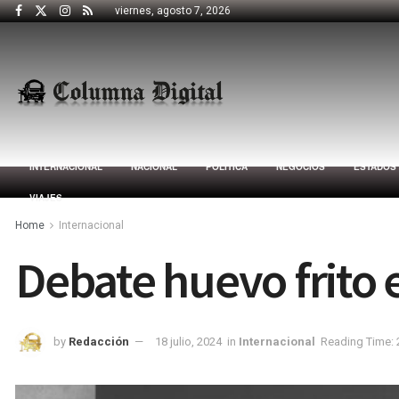
viernes, agosto 7, 2026
INTERNACIONAL
NACIONAL
POLÍTICA
NEGOCIOS
ESTADOS
VIAJES
Home
Internacional
Debate huevo frito 
by
Redacción
18 julio, 2024
in
Internacional
Reading Time: 