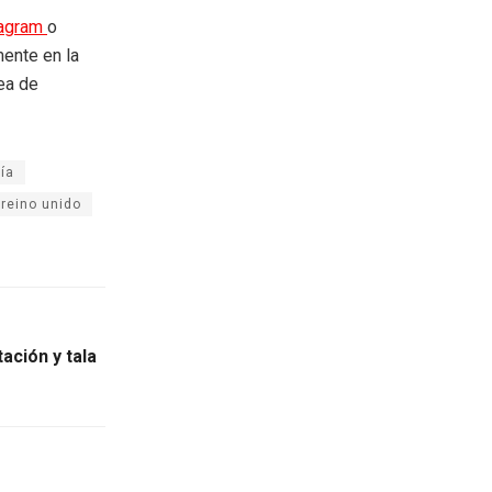
tagram
o
mente en la
rea de
ía
reino unido
ación y tala