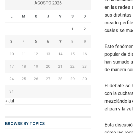
AGOSTO 2026
en las redes 
sus distintas
L
M
X
J
V
S
D
creado perfil
1
2
cuales se mue
3
4
5
6
7
8
9
Este fenómen
popular de di
10
11
12
13
14
15
16
han sumado a 
17
18
19
20
21
22
23
de manera cor
24
25
26
27
28
29
30
El debate se 
31
con la cuchar
mezclándola co
« Jul
el pan y la ve
BROWSE BY TOPICS
Esta discusió
cómo las red