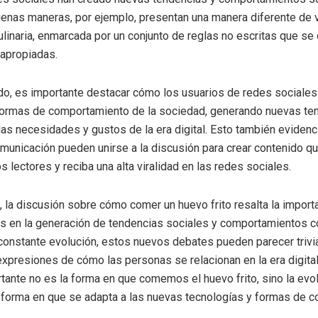
uenas maneras, por ejemplo, presentan una manera diferente de vi
ulinaria, enmarcada por un conjunto de reglas no escritas que se
 apropiadas.
do, es importante destacar cómo los usuarios de redes sociale
s formas de comportamiento de la sociedad, generando nuevas te
las necesidades y gustos de la era digital. Esto también eviden
unicación pueden unirse a la discusión para crear contenido que
s lectores y reciba una alta viralidad en las redes sociales.
, la discusión sobre cómo comer un huevo frito resalta la import
s en la generación de tendencias sociales y comportamientos co
onstante evolución, estos nuevos debates pueden parecer trivia
xpresiones de cómo las personas se relacionan en la era digital. 
rtante no es la forma en que comemos el huevo frito, sino la evol
 forma en que se adapta a las nuevas tecnologías y formas de c