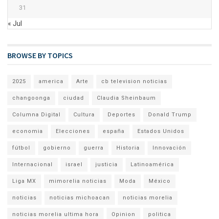
31
« Jul
BROWSE BY TOPICS
2025
america
Arte
cb television noticias
changoonga
ciudad
Claudia Sheinbaum
Columna Digital
Cultura
Deportes
Donald Trump
economia
Elecciones
españa
Estados Unidos
fútbol
gobierno
guerra
Historia
Innovación
Internacional
israel
justicia
Latinoamérica
Liga MX
mimorelia noticias
Moda
México
noticias
noticias michoacan
noticias morelia
noticias morelia ultima hora
Opinion
politica