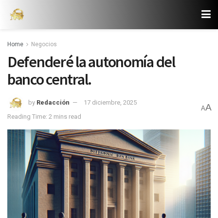
Home
Negocios
Defenderé la autonomía del
banco central.
by
Redacción
17 diciembre, 2025
A
A
Reading Time: 2 mins read