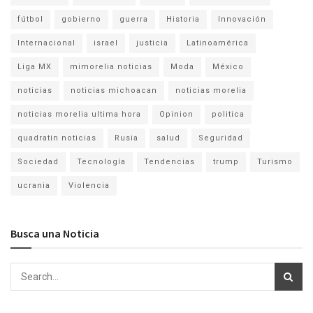
fútbol
gobierno
guerra
Historia
Innovación
Internacional
israel
justicia
Latinoamérica
Liga MX
mimorelia noticias
Moda
México
noticias
noticias michoacan
noticias morelia
noticias morelia ultima hora
Opinion
politica
quadratin noticias
Rusia
salud
Seguridad
Sociedad
Tecnología
Tendencias
trump
Turismo
ucrania
Violencia
Busca una Noticia