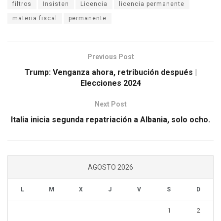
filtros
Insisten
Licencia
licencia permanente
materia fiscal
permanente
Previous Post
Trump: Venganza ahora, retribución después |
Elecciones 2024
Next Post
Italia inicia segunda repatriación a Albania, solo ocho.
AGOSTO 2026
L
M
X
J
V
S
D
1
2