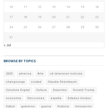
10
11
12
13
14
15
16
17
18
19
20
21
22
23
24
25
26
27
28
29
30
31
« Jul
BROWSE BY TOPICS
2025
america
Arte
cb television noticias
changoonga
ciudad
Claudia Sheinbaum
Columna Digital
Cultura
Deportes
Donald Trump
economia
Elecciones
españa
Estados Unidos
fútbol
gobierno
guerra
Historia
Innovación