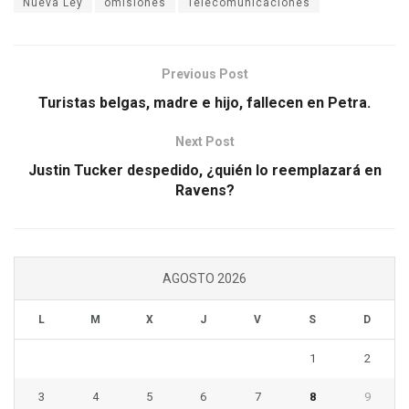
Nueva Ley
omisiones
Telecomunicaciones
Previous Post
Turistas belgas, madre e hijo, fallecen en Petra.
Next Post
Justin Tucker despedido, ¿quién lo reemplazará en
Ravens?
AGOSTO 2026
L
M
X
J
V
S
D
1
2
3
4
5
6
7
8
9