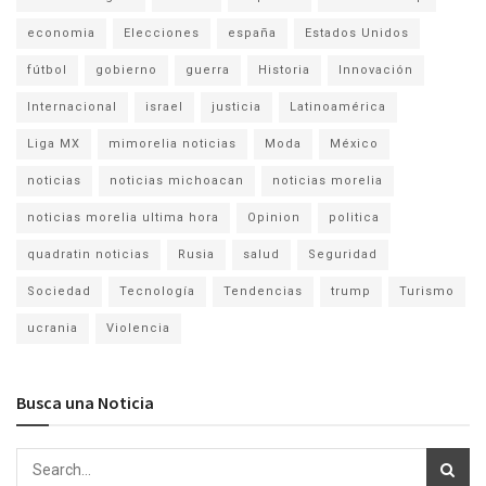
economia
Elecciones
españa
Estados Unidos
fútbol
gobierno
guerra
Historia
Innovación
Internacional
israel
justicia
Latinoamérica
Liga MX
mimorelia noticias
Moda
México
noticias
noticias michoacan
noticias morelia
noticias morelia ultima hora
Opinion
politica
quadratin noticias
Rusia
salud
Seguridad
Sociedad
Tecnología
Tendencias
trump
Turismo
ucrania
Violencia
Busca una Noticia