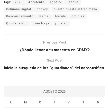
Tags:
2025
Accidente
agosto
Cancún
Columna Digital
convoy
cuanto cuesta el tren maya
Descarrilamiento
Izamal
Mérida
noticias
Quintana Roo
Tren Maya
yucatán
Previous Post
¿Dónde llevar a tu mascota en CDMX?
Next Post
Inicia la búsqueda de los “guardianes” del narcotráfico.
AGOSTO 2026
L
M
X
J
V
S
D