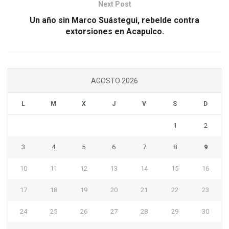
Next Post
Un año sin Marco Suástegui, rebelde contra
extorsiones en Acapulco.
AGOSTO 2026
L
M
X
J
V
S
D
1
2
3
4
5
6
7
8
9
10
11
12
13
14
15
16
17
18
19
20
21
22
23
24
25
26
27
28
29
30