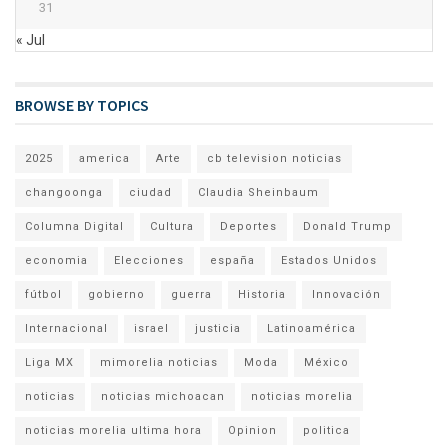
31
« Jul
BROWSE BY TOPICS
2025
america
Arte
cb television noticias
changoonga
ciudad
Claudia Sheinbaum
Columna Digital
Cultura
Deportes
Donald Trump
economia
Elecciones
españa
Estados Unidos
fútbol
gobierno
guerra
Historia
Innovación
Internacional
israel
justicia
Latinoamérica
Liga MX
mimorelia noticias
Moda
México
noticias
noticias michoacan
noticias morelia
noticias morelia ultima hora
Opinion
politica