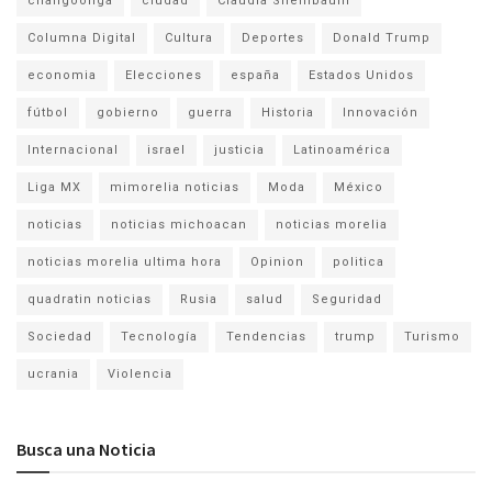
changoonga
ciudad
Claudia Sheinbaum
Columna Digital
Cultura
Deportes
Donald Trump
economia
Elecciones
españa
Estados Unidos
fútbol
gobierno
guerra
Historia
Innovación
Internacional
israel
justicia
Latinoamérica
Liga MX
mimorelia noticias
Moda
México
noticias
noticias michoacan
noticias morelia
noticias morelia ultima hora
Opinion
politica
quadratin noticias
Rusia
salud
Seguridad
Sociedad
Tecnología
Tendencias
trump
Turismo
ucrania
Violencia
Busca una Noticia