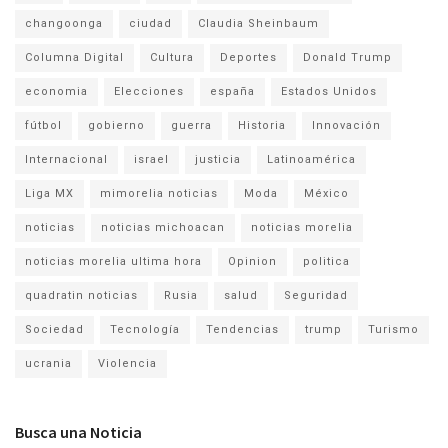
changoonga
ciudad
Claudia Sheinbaum
Columna Digital
Cultura
Deportes
Donald Trump
economia
Elecciones
españa
Estados Unidos
fútbol
gobierno
guerra
Historia
Innovación
Internacional
israel
justicia
Latinoamérica
Liga MX
mimorelia noticias
Moda
México
noticias
noticias michoacan
noticias morelia
noticias morelia ultima hora
Opinion
politica
quadratin noticias
Rusia
salud
Seguridad
Sociedad
Tecnología
Tendencias
trump
Turismo
ucrania
Violencia
Busca una Noticia