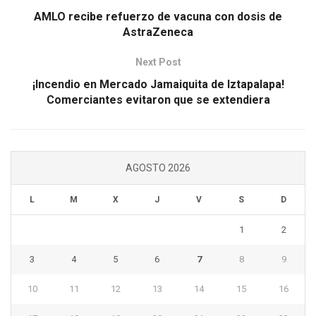
AMLO recibe refuerzo de vacuna con dosis de
AstraZeneca
Next Post
¡Incendio en Mercado Jamaiquita de Iztapalapa!
Comerciantes evitaron que se extendiera
AGOSTO 2026
L
M
X
J
V
S
D
1
2
3
4
5
6
7
8
9
10
11
12
13
14
15
16