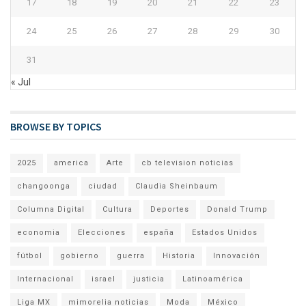
17
18
19
20
21
22
23
24
25
26
27
28
29
30
31
« Jul
BROWSE BY TOPICS
2025
america
Arte
cb television noticias
changoonga
ciudad
Claudia Sheinbaum
Columna Digital
Cultura
Deportes
Donald Trump
economia
Elecciones
españa
Estados Unidos
fútbol
gobierno
guerra
Historia
Innovación
Internacional
israel
justicia
Latinoamérica
Liga MX
mimorelia noticias
Moda
México