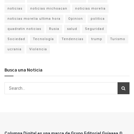
noticias
noticias michoacan
noticias morelia
noticias morelia ultima hora
Opinion
politica
quadratin noticias
Rusia
salud
Seguridad
Sociedad
Tecnología
Tendencias
trump
Turismo
ucrania
Violencia
Busca una Noticia
Columna Digital es una marca de Grupo Editorial Guíaaaa ®