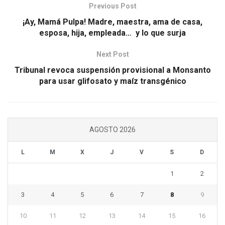
Previous Post
¡Ay, Mamá Pulpa! Madre, maestra, ama de casa,
esposa, hija, empleada… y lo que surja
Next Post
Tribunal revoca suspensión provisional a Monsanto
para usar glifosato y maíz transgénico
AGOSTO 2026
L
M
X
J
V
S
D
1
2
3
4
5
6
7
8
9
10
11
12
13
14
15
16