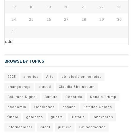
17
18
19
20
21
22
23
24
25
26
27
28
29
30
31
« Jul
BROWSE BY TOPICS
2025
america
Arte
cb television noticias
changoonga
ciudad
Claudia Sheinbaum
Columna Digital
Cultura
Deportes
Donald Trump
economia
Elecciones
españa
Estados Unidos
fútbol
gobierno
guerra
Historia
Innovación
Internacional
israel
justicia
Latinoamérica