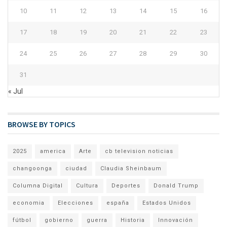
10
11
12
13
14
15
16
17
18
19
20
21
22
23
24
25
26
27
28
29
30
31
« Jul
BROWSE BY TOPICS
2025
america
Arte
cb television noticias
changoonga
ciudad
Claudia Sheinbaum
Columna Digital
Cultura
Deportes
Donald Trump
economia
Elecciones
españa
Estados Unidos
fútbol
gobierno
guerra
Historia
Innovación