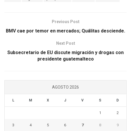
Previous Post
BMV cae por temor en mercados; Quálitas desciende.
Next Post
Subsecretario de EU discute migración y drogas con
presidente guatemalteco
AGOSTO 2026
L
M
X
J
V
S
D
1
2
3
4
5
6
7
8
9