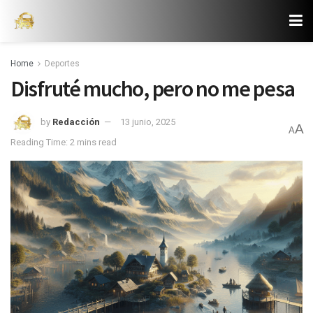
Home
Deportes
Disfruté mucho, pero no me pesa
by
Redacción
13 junio, 2025
A
A
Reading Time: 2 mins read