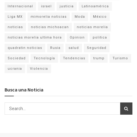
Internacional
israel
justicia
Latinoamérica
Liga MX
mimorelia noticias
Moda
México
noticias
noticias michoacan
noticias morelia
noticias morelia ultima hora
Opinion
politica
quadratin noticias
Rusia
salud
Seguridad
Sociedad
Tecnología
Tendencias
trump
Turismo
ucrania
Violencia
Busca una Noticia