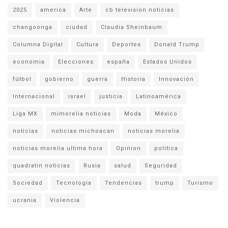
2025
america
Arte
cb television noticias
changoonga
ciudad
Claudia Sheinbaum
Columna Digital
Cultura
Deportes
Donald Trump
economia
Elecciones
españa
Estados Unidos
fútbol
gobierno
guerra
Historia
Innovación
Internacional
israel
justicia
Latinoamérica
Liga MX
mimorelia noticias
Moda
México
noticias
noticias michoacan
noticias morelia
noticias morelia ultima hora
Opinion
politica
quadratin noticias
Rusia
salud
Seguridad
Sociedad
Tecnología
Tendencias
trump
Turismo
ucrania
Violencia