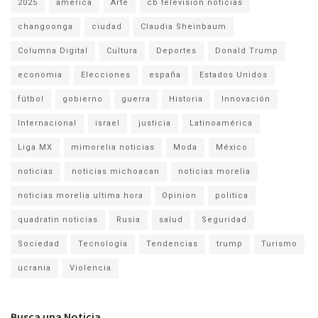
2025
america
Arte
cb television noticias
changoonga
ciudad
Claudia Sheinbaum
Columna Digital
Cultura
Deportes
Donald Trump
economia
Elecciones
españa
Estados Unidos
fútbol
gobierno
guerra
Historia
Innovación
Internacional
israel
justicia
Latinoamérica
Liga MX
mimorelia noticias
Moda
México
noticias
noticias michoacan
noticias morelia
noticias morelia ultima hora
Opinion
politica
quadratin noticias
Rusia
salud
Seguridad
Sociedad
Tecnología
Tendencias
trump
Turismo
ucrania
Violencia
Busca una Noticia