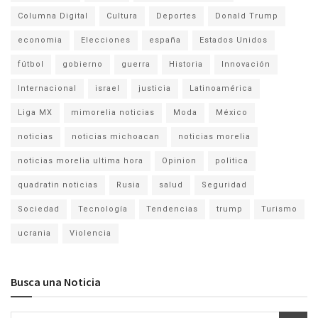
Columna Digital
Cultura
Deportes
Donald Trump
economia
Elecciones
españa
Estados Unidos
fútbol
gobierno
guerra
Historia
Innovación
Internacional
israel
justicia
Latinoamérica
Liga MX
mimorelia noticias
Moda
México
noticias
noticias michoacan
noticias morelia
noticias morelia ultima hora
Opinion
politica
quadratin noticias
Rusia
salud
Seguridad
Sociedad
Tecnología
Tendencias
trump
Turismo
ucrania
Violencia
Busca una Noticia