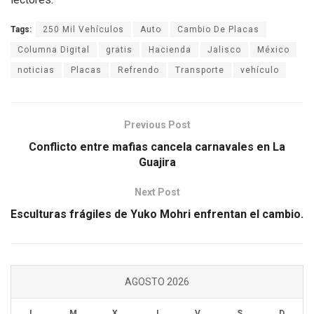
Tags:
250 Mil Vehículos
Auto
Cambio De Placas
Columna Digital
gratis
Hacienda
Jalisco
México
noticias
Placas
Refrendo
Transporte
vehículo
Previous Post
Conflicto entre mafias cancela carnavales en La
Guajira
Next Post
Esculturas frágiles de Yuko Mohri enfrentan el cambio.
AGOSTO 2026
L
M
X
J
V
S
D