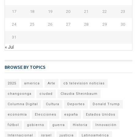
17
18
19
20
21
22
23
24
25
26
27
28
29
30
31
« Jul
BROWSE BY TOPICS
2025
america
Arte
cb television noticias
changoonga
ciudad
Claudia Sheinbaum
Columna Digital
Cultura
Deportes
Donald Trump
economia
Elecciones
españa
Estados Unidos
fútbol
gobierno
guerra
Historia
Innovación
Internacional
israel
justicia
Latinoamérica