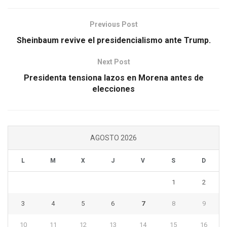
Previous Post
Sheinbaum revive el presidencialismo ante Trump.
Next Post
Presidenta tensiona lazos en Morena antes de
elecciones
AGOSTO 2026
L
M
X
J
V
S
D
1
2
3
4
5
6
7
8
9
10
11
12
13
14
15
16