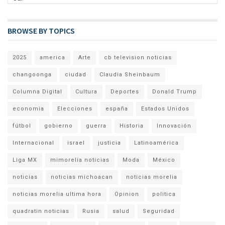
BROWSE BY TOPICS
2025
america
Arte
cb television noticias
changoonga
ciudad
Claudia Sheinbaum
Columna Digital
Cultura
Deportes
Donald Trump
economia
Elecciones
españa
Estados Unidos
fútbol
gobierno
guerra
Historia
Innovación
Internacional
israel
justicia
Latinoamérica
Liga MX
mimorelia noticias
Moda
México
noticias
noticias michoacan
noticias morelia
noticias morelia ultima hora
Opinion
politica
quadratin noticias
Rusia
salud
Seguridad