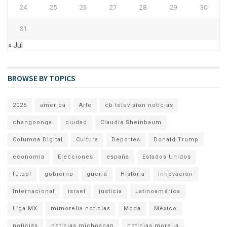
24
25
26
27
28
29
30
31
« Jul
BROWSE BY TOPICS
2025
america
Arte
cb television noticias
changoonga
ciudad
Claudia Sheinbaum
Columna Digital
Cultura
Deportes
Donald Trump
economia
Elecciones
españa
Estados Unidos
fútbol
gobierno
guerra
Historia
Innovación
Internacional
israel
justicia
Latinoamérica
Liga MX
mimorelia noticias
Moda
México
noticias
noticias michoacan
noticias morelia