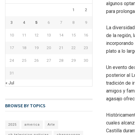
algunos optan
1
2
para prolongar
3
4
5
6
7
8
9
La diversidad
de la región, 
10
11
12
13
14
15
16
incorporando 
17
18
19
20
21
22
23
plato a lo lar
24
25
26
27
28
29
30
Un evento des
31
posterior al 
tradición de 
« Jul
amigos y fami
agasajo ofrec
BROWSE BY TOPICS
Históricament
cuales alcanz
2025
america
Arte
Castilla duran
cb television noticias
changoonga