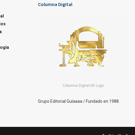
Columna Digital
al
ios
a
ogía
Columna Digital HD Logo
Grupo Editorial Guíaaaa / Fundado en 1988.