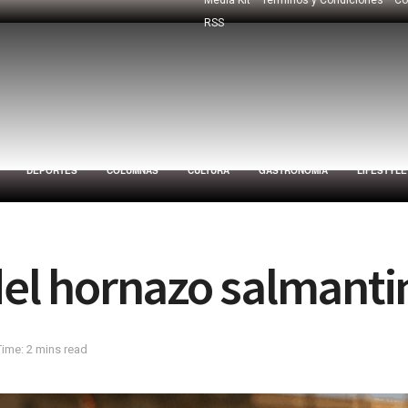
RSS
DEPORTES
COLUMNAS
CULTURA
GASTRONOMÍA
LIFESTYLE
 del hornazo salmanti
ime: 2 mins read