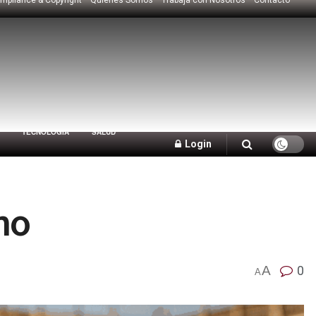
TECNOLOGÍA
SALUD
Login
no
A
0
A