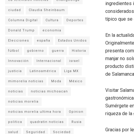
ingredientes 
ciudad
Claudia Sheinbaum
considerados 
típico que se
Columna Digital
Cultura
Deportes
Donald Trump
economia
En la actuali
Elecciones
españa
Estados Unidos
Originalmente
presenta como
fútbol
gobierno
guerra
Historia
manjar no sol
Innovación
Internacional
israel
producto disti
justicia
Latinoamérica
Liga MX
de Salamanca
mimorelia noticias
Moda
México
Visitar Salam
noticias
noticias michoacan
gastronómica 
noticias morelia
Sumérgete en 
noticias morelia ultima hora
Opinion
riqueza de la
politica
quadratin noticias
Rusia
Gracias por l
salud
Seguridad
Sociedad