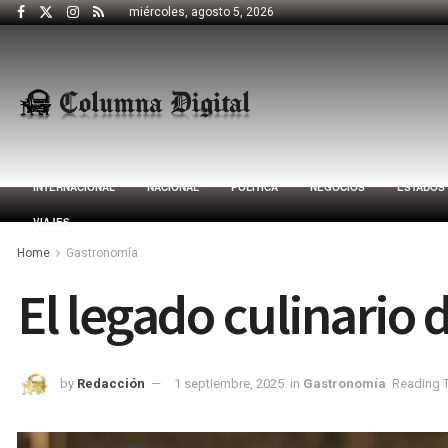
miércoles, agosto 5, 2026
INTERNACIONAL
NACIONAL
POLÍTICA
NEGOCIOS
ESTADOS
VIAJES
Home
Gastronomía
El legado culinario
by
Redacción
1 septiembre, 2025
in
Gastronomía
Reading T