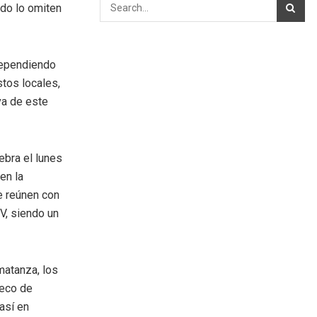
udo lo omiten
 Dependiendo
stos locales,
va de este
ebra el lunes
en la
se reúnen con
V, siendo un
matanza, los
seco de
 así en