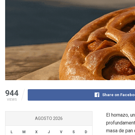
944
Share on Facebo
VIEWS
El hornazo, u
AGOSTO 2026
profundament
masa de pan 
L
M
X
J
V
S
D