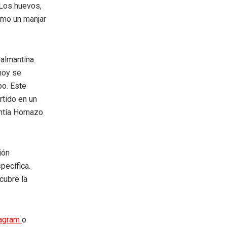
 Los huevos,
omo un manjar
salmantina.
 hoy se
po. Este
rtido en un
antía Hornazo
ión
pecífica.
cubre la
tagram
o