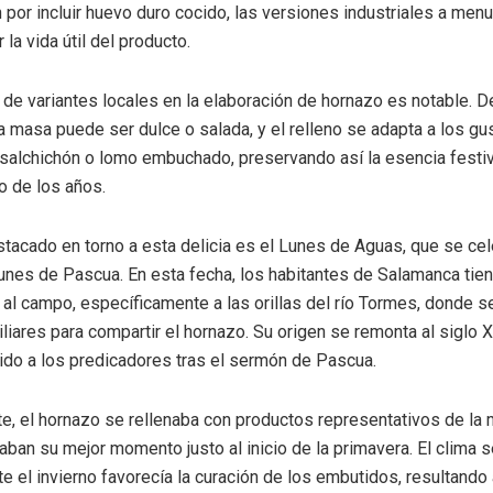
 por incluir huevo duro cocido, las versiones industriales a men
 la vida útil del producto.
 de variantes locales en la elaboración de hornazo es notable.
la masa puede ser dulce o salada, y el relleno se adapta a los gu
salchichón o lomo embuchado, preservando así la esencia festi
go de los años.
tacado en torno a esta delicia es el Lunes de Aguas, que se cel
Lunes de Pascua. En esta fecha, los habitantes de Salamanca tien
ir al campo, específicamente a las orillas del río Tormes, donde 
liares para compartir el hornazo. Su origen se remonta al siglo X
ido a los predicadores tras el sermón de Pascua.
e, el hornazo se rellenaba con productos representativos de la 
aban su mejor momento justo al inicio de la primavera. El clima 
te el invierno favorecía la curación de los embutidos, resultando