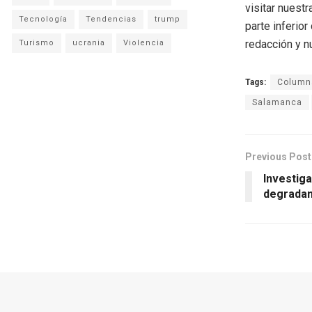
visitar nuestr
Tecnología
Tendencias
trump
parte inferio
redacción y n
Turismo
ucrania
Violencia
Tags:
Columna
Salamanca
Previous Post
Investig
degrada