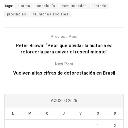
Tags:
alarma
andalucía
comunidades
estado
provincias
reuniones sociales
Previous Post
Peter Brown: “Peor que olvidar la historia es
retorcerla para avivar el resentimiento”
Next Post
Vuelven altas cifras de deforestación en Brasil
AGOSTO 2026
L
M
X
J
V
S
D
1
2