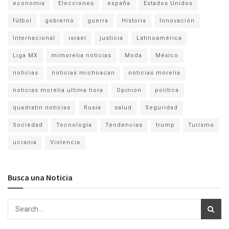
economia
Elecciones
españa
Estados Unidos
fútbol
gobierno
guerra
Historia
Innovación
Internacional
israel
justicia
Latinoamérica
Liga MX
mimorelia noticias
Moda
México
noticias
noticias michoacan
noticias morelia
noticias morelia ultima hora
Opinion
politica
quadratin noticias
Rusia
salud
Seguridad
Sociedad
Tecnología
Tendencias
trump
Turismo
ucrania
Violencia
Busca una Noticia