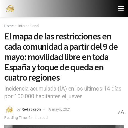
Home
Internacional
El mapa de las restricciones en
cada comunidad a partir del 9 de
mayo: movilidad libre en toda
España y toque de queda en
cuatro regiones
Incidencia acumulada (IA) en los últimos 14 días
por 100.000 habitantes el jueves
by
Redacción
8 mayo, 2021
A
A
Reading Time: 2 mins read