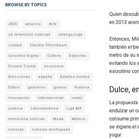
BROWSE BY TOPICS
Quien descubr
en 2013 acerc
2025
america
Arte
cb television noticias
changoonga
Entonces, Mil
ciudad
Claudia Sheinbaum
también el be
metro de su i
Columna Digital
Cultura
Deportes
evitando los 
Donald Trump
economia
escrutinio co
Elecciones
españa
Estados Unidos
Dulce, e
fútbol
gobierno
guerra
Historia
Innovación
Internacional
israel
La propuesta
justicia
Latinoamérica
Liga MX
endulzar un c
consume prime
mimorelia noticias
Moda
México
se ingiere el
noticias
noticias michoacan
yogur.