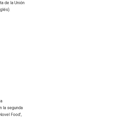
ta de la Unión
glés).
la
en la segunda
Novel Food’,