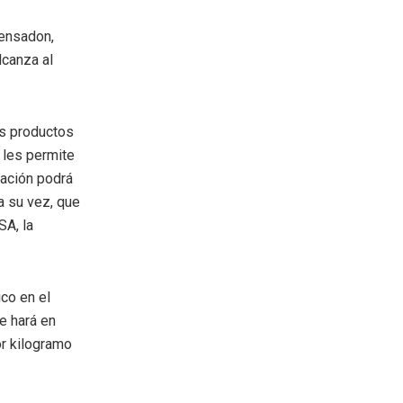
Bensadon,
lcanza al
os productos
 les permite
tación podrá
a su vez, que
SA, la
ico en el
e hará en
or kilogramo