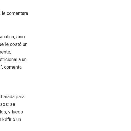
, le comentara
aculina, sino
ue le costó un
mente,
ricional a un
”, comenta.
charada para
asos: se
os, y luego
 kéfir o un