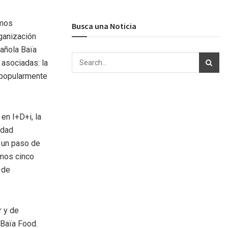
imos
Busca una Noticia
rganización
añola Baïa
 asociadas: la
 popularmente
en I+D+i, la
idad
 un paso de
imos cinco
 de
r y de
 Baïa Food.