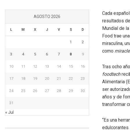
Cada español
AGOSTO 2026
resultados de
Mundial de la
L
M
X
J
V
S
D
Food trae una 
1
2
miraculina, un
como
miracle
3
4
5
6
7
8
9
Tras ocho año
10
11
12
13
14
15
16
foodtech
reci
17
18
19
20
21
22
23
Alimentaria (
ser autorizad
24
25
26
27
28
29
30
años y de for
31
transformar c
« Jul
“Es una herra
edulcorantes 