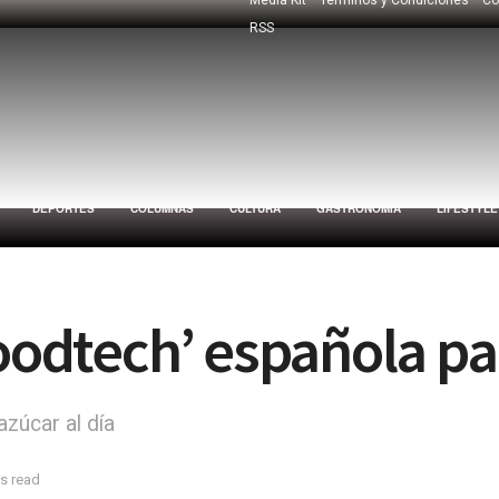
RSS
DEPORTES
COLUMNAS
CULTURA
GASTRONOMÍA
LIFESTYLE
oodtech’ española par
zúcar al día
s read