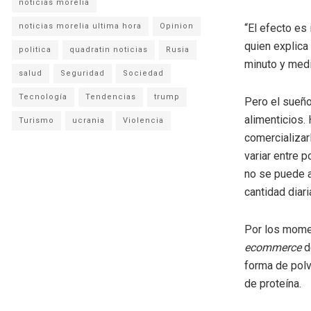
noticias morelia
noticias morelia ultima hora
Opinion
“El efecto es
quien explica
politica
quadratin noticias
Rusia
minuto y medi
salud
Seguridad
Sociedad
Tecnología
Tendencias
trump
Pero el sueño
alimenticios.
Turismo
ucrania
Violencia
comercializar
variar entre 
no se puede a
cantidad diar
Por los moment
ecommerce
d
forma de polv
de proteína.