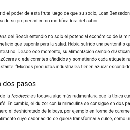
ió el poder de esta fruta luego de que su socio, Loan Bensadon
a de su propiedad como modificadora del sabor.
ans del Bosch entendió no solo el potencial económico de la mir
neficio que suponía para la salud. Había sufrido una peritonitis q
ntestino. Desde ese momento, su alimentación cambió drástica
azúcares o edulcorantes añadidos y sometiendo cada etiqueta nut
nstante. “Muchos productos industriales tienen azúcar escondido
n dos pasos
 de la
foodtech
es todavía algo más rudimentaria que la típica cu
afé. En cambio, el dulzor con la miraculina se consigue en dos p
ro el deshidratado de la baya, por ejemplo en forma de caramel
 alimento cuyo sabor ácido se quiera transformar a dulce, como un