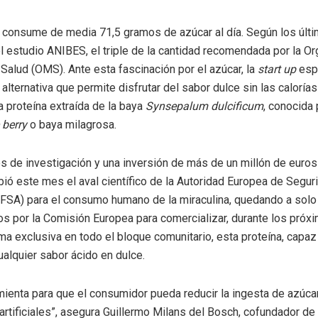
 consume de media 71,5 gramos de azúcar al día. Según los últ
l estudio ANIBES, el triple de la cantidad recomendada por la O
 Salud (OMS). Ante esta fascinación por el azúcar, la
start up
esp
alternativa que permite disfrutar del sabor dulce sin las calorías
a proteína extraída de la baya
Synsepalum dulcificum
, conocida
 berry
o baya milagrosa.
s de investigación y una inversión de más de un millón de euros 
bió este mes el aval científico de la Autoridad Europea de Segur
EFSA) para el consumo humano de la miraculina, quedando a solo
os por la Comisión Europea para comercializar, durante los próx
ma exclusiva en todo el bloque comunitario, esta proteína, capaz
ualquier sabor ácido en dulce.
mienta para que el consumidor pueda reducir la ingesta de azúca
artificiales”, asegura Guillermo Milans del Bosch, cofundador de