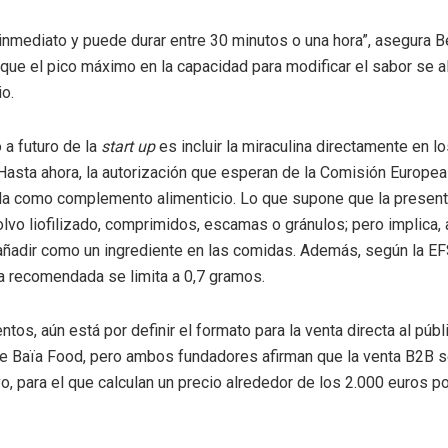
 inmediato y puede durar entre 30 minutos o una hora”, asegura 
 que el pico máximo en la capacidad para modificar el sabor se a
o.
 a futuro de la
start up
es incluir la miraculina directamente en l
 Hasta ahora, la autorización que esperan de la Comisión Europea
la como complemento alimenticio. Lo que supone que la presen
polvo liofilizado, comprimidos, escamas o gránulos; pero implica, 
ñadir como un ingrediente en las comidas. Además, según la EF
ia recomendada se limita a 0,7 gramos.
os, aún está por definir el formato para la venta directa al públ
e Baïa Food, pero ambos fundadores afirman que la venta B2B s
o, para el que calculan un precio alrededor de los 2.000 euros p