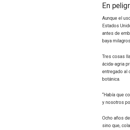
En pelig
Aunque el uso
Estados Unido
antes de emba
baya milagros
Tres cosas lla
ácida-agria pr
entregado al 
botánica.
“Había que con
y nosotros po
Ocho años des
sino que, col