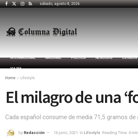
sábado, agosto 8, 2026
INTERNACIONAL
NACIONAL
POLÍTICA
NEGOCIOS
ESTADOS
VIAJES
Home
Lifestyle
El milagro de una ‘f
Cada español consume de media 71,5 gramos de a
by
Redacción
16 junio, 2021
in
Lifestyle
Reading Time: 4 min