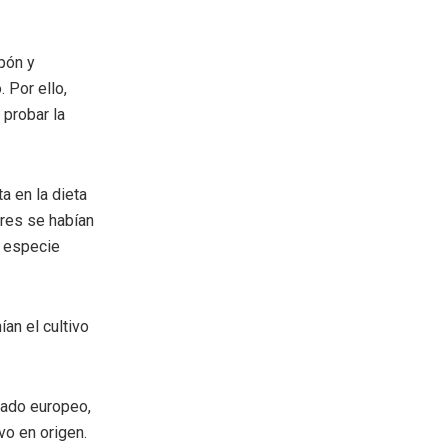
pón y
 Por ello,
probar la
a en la dieta
ores se habían
a especie
ían el cultivo
cado europeo,
vo en origen.