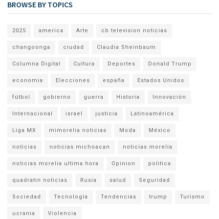
BROWSE BY TOPICS
2025
america
Arte
cb television noticias
changoonga
ciudad
Claudia Sheinbaum
Columna Digital
Cultura
Deportes
Donald Trump
economia
Elecciones
españa
Estados Unidos
fútbol
gobierno
guerra
Historia
Innovación
Internacional
israel
justicia
Latinoamérica
Liga MX
mimorelia noticias
Moda
México
noticias
noticias michoacan
noticias morelia
noticias morelia ultima hora
Opinion
politica
quadratin noticias
Rusia
salud
Seguridad
Sociedad
Tecnología
Tendencias
trump
Turismo
ucrania
Violencia