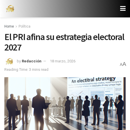
Home
Política
El PRI afina su estrategia electoral
2027
by
Redacción
18 marzo, 2026
A
A
Reading Time: 3 mins read